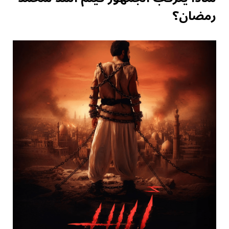
رمضان؟