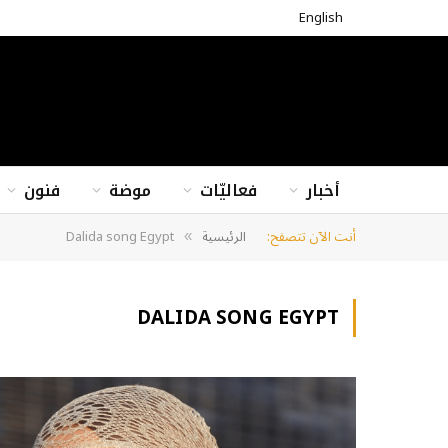
English
أخبار
فعاليّات
موضة
فنون
أنت الآن تتصفح:
الرئيسية
Dalida song Egypt
»
DALIDA SONG EGYPT