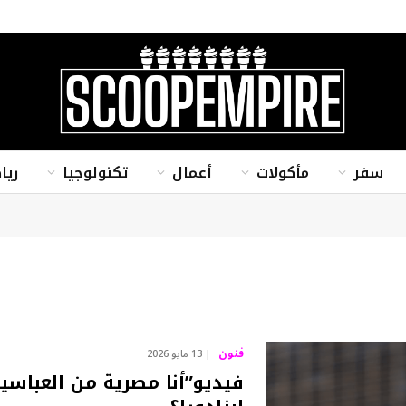
سفر
مأكولات
أعمال
تكنولوجيا
ريا
فنون
13 مايو 2026
فيديو”أنا مصرية من العباسية