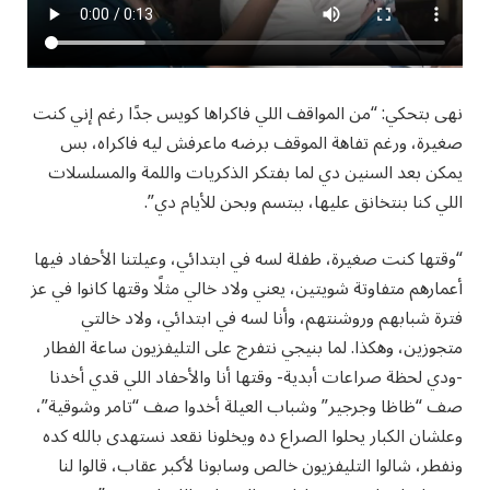
نهى بتحكي: “من المواقف اللي فاكراها كويس جدًا رغم إني كنت
صغيرة، ورغم تفاهة الموقف برضه ماعرفش ليه فاكراه، بس
يمكن بعد السنين دي لما بفتكر الذكريات واللمة والمسلسلات
اللي كنا بنتخانق عليها، ببتسم وبحن للأيام دي”.
“وقتها كنت صغيرة، طفلة لسه في ابتدائي، وعيلتنا الأحفاد فيها
أعمارهم متفاوتة شويتين، يعني ولاد خالي مثلًا وقتها كانوا في عز
فترة شبابهم وروشنتهم، وأنا لسه في ابتدائي، ولاد خالتي
متجوزين، وهكذا. لما بنيجي نتفرج على التليفزيون ساعة الفطار
-ودي لحظة صراعات أبدية- وقتها أنا والأحفاد اللي قدي أخدنا
صف “ظاظا وجرجير” وشباب العيلة أخدوا صف “تامر وشوقية”،
وعلشان الكبار يحلوا الصراع ده ويخلونا نقعد نستهدى بالله كده
ونفطر، شالوا التليفزيون خالص وسابونا لأكبر عقاب، قالوا لنا