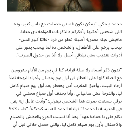
محمد بيحكي: “يمكن تكون قصتي حصلت مع ناس كتير، وده
اللي شجعني أحكيها وأفكركم بالذكريات المؤلمة دي معايا،
مافيش عيلة مصرية أصيلة تخلو من فرد -غالبًا كبير السن-
بيحب يرخم على الأطفال، والشخص ده لما بيحب يدور على
أدوات تعذيب مش بيلاقي أجمل ولا ألذ من جدول الضرب”.
“بدون ذكر أسماء ولا صلة قرابة، كنا في يوم من الأيام معزومين
مع العيلة كلها على الفطار في أول يوم رمضان وأجواء البهجة تملأ
أرجاء البيت، وأخيرًا المغرب أذن وهفطر بعد أول يوم صيام كامل
ليا، والفرحة مش ساعياني، وأنا بحدف أول صباع محشي في
بوقي سمعت صوت هذا الشخص بيقولي: “وأنت عامل إيه بقى
في المدرسة يا محمد؟” قولتله الحمد لله، يسكت؟ لأ. “طب 3×9
بكام بقى يا حمادة ههه” وهنا أنا نسيت الجوع والعطش والصيام
والاحتفال بأول يوم صيام كامل ليا، واللي حصل خلاني قبل أي