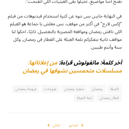
نفتح احنا مواضيع، تخيلوا بقى العبثيات اللي اتفتحت”.
في النهاية حابين بس ننوه عن كثرة استخدام فيديوهات من فيلم
“إكس لارج” في أكتر من موقف، بس معلش يا جماعة هو الفيلم
اللي ناقش رمضان ومواقفه المصرية بالتفصيل. ثانيًا، احكوا لنا
مواقف تانية بتفكركم بلمة العيلة على الفطار في رمضان. وكل
سنة وأنتم طيبين.
آخر كلمة: ماتفوتوش قراءة:
من إعلاناتها:
مسلسلات متحمسين نشوفها في رمضان
العيلة
رمضان
سفرة رمضان
عزومات
عزومة رمضان
فطار رمضان
لمة العيلة
السابق
التالي