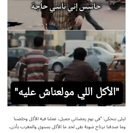
ليلى بتحكي: “في يوم رمضاني جميل، عملنا فيه الأكل وخلصنا
وما صدقنا نرتاح شوية بقى لحد ما الأكل يستوي والمغرب يأذن،