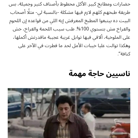
حضارات ومطابخ كبير. الأكل محطوط بأصناف كتير وجميلة، بس
طريقة طبخهم كلهم لازم فيها مشكلة -بالنسبة لي- مثلًا أصحاب
البيت ده بيتبعوا المطبخ المعرفش إيه اللي من قواعده إن اللحوم
والفراخ مش بتستوي 100%. طب سيب اللحمة والفراخ، خش
على الملوخية، ألاقي فيها توابل غريبة عجيبة ماقدرتش أكملها،
وهكذا توالت عليا خيبات الأمل لحد ما فطرت في الآخر على
كنافة”.
ناسيين حاجة مهمة