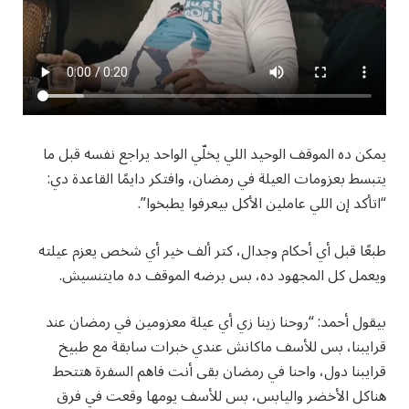
يمكن ده الموقف الوحيد اللي يخلّي الواحد يراجع نفسه قبل ما
يتبسط بعزومات العيلة في رمضان، وافتكر دايمًا القاعدة دي:
“اتأكد إن اللي عاملين الأكل بيعرفوا يطبخوا”.
طبعًا قبل أي أحكام وجدال، كتر ألف خير أي شخص يعزم عيلته
ويعمل كل المجهود ده، بس برضه الموقف ده مايتنسيش.
بيقول أحمد: “روحنا زينا زي أي عيلة معزومين في رمضان عند
قرايبنا، بس للأسف ماكانش عندي خبرات سابقة مع طبيخ
قرايبنا دول، واحنا في رمضان بقى أنت فاهم السفرة هتتحط
هناكل الأخضر واليابس، بس للأسف يومها وقعت في فرق