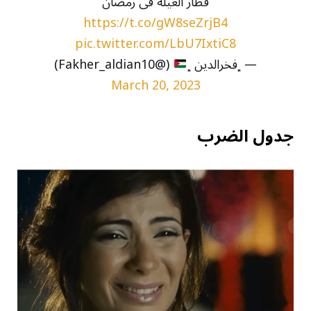
فطار العيله فى رمضان
https://t.co/gW8seZrjB4
pic.twitter.com/LbU7IxtiC8
— ﮼فخرالدين ﮼
(@Fakher_aldian10)
March 20, 2023
جدول الضرب