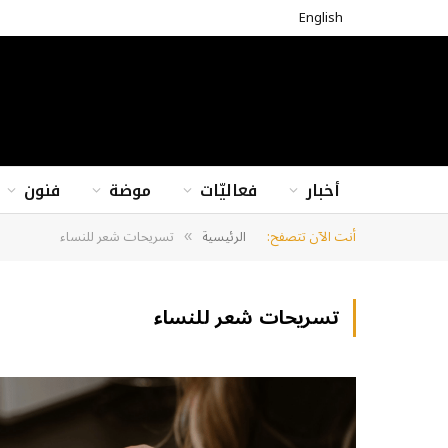
English
أخبار
فعاليّات
موضة
فنون
أنت الآن تتصفح:
الرئيسية
تسريحات شعر للنساء
»
تسريحات شعر للنساء