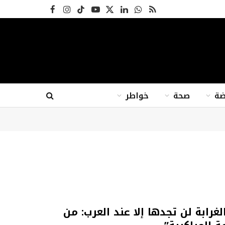
RSS
واتساب
X
لينكدإن
يوتيوب
تيكتوك
الانستغرام
فيسبوك
(Twitter)
ضة
صحة
خواطر
لغرابة لن تجدها إلا عند العرب: من