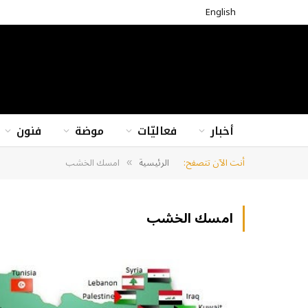
English
أخبار
فعاليّات
موضة
فنون
أنت الآن تتصفح:
الرئيسية
امسك الخشب
»
امسك الخشب