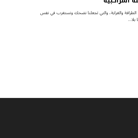
 المراكبية”
ن الطرافة والغرابة، والتي تجعلنا نضحك ونستغرب في نفس
 بلا…