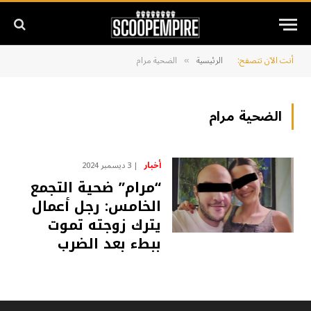
أنت الآن تتصفح:
الرئيسية
الضحية مرام
»
الضحية مرام
أخبار
3 ديسمبر 2024
“مرام” ضحية التجمع
الخامس: رجل أعمال
يترك زوجته تموت
ببطء بعد الضرب