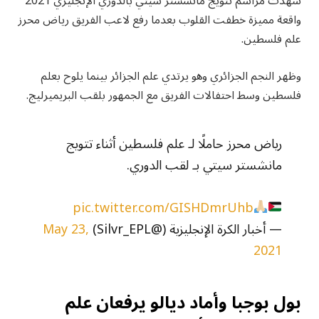
شهدت مراسم تتويج مانشستر سيتي بالدوري الإنجليزي 2021
واقعة مميزة خطفت القلوب بعدما رفع لاعب الفريق رياض محرز
علم فلسطين.
وظهر النجم الجزائري وهو يرتدي علم الجزائر بينما يلوح بعلم
فلسطين وسط احتفالات الفريق مع الجمهور بلقب البريميرليج.
رياض محرز حاملًا لـ علم فلسطين أثناء تتويج
مانشستر سيتي بـ لقب الدوري.
pic.twitter.com/GISHDmrUhb
— أخبار الكرة الإنجليزية (@Silvr_EPL)
May 23,
2021
بول بوجبا وأماد ديالو يرفعان علم