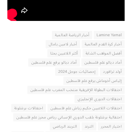
Lamine Yamal
أخبار الرياضة العالمية
أخبار كرة القدم العالمية
أخبار لامين يامال
أفضل المواهب الشابة
أكثر اللاعبين بحثا
أماد ديالو علم فلسطين
أماد ديالو يرفع علم فلسطين
أولد ترافورد
إحصائيات جوجل 2024
إلياس أخوماش يرفع علم فلسطين
احتفالات البطولة الإفريقية منتخب المغرب علم فلسطين
احتفالات الدوري الإنجليزي
احتفالات اللاعبين حكيم زياش علم فلسطين
احتفالات برشلونة
احتفالية برشلونة بلقب الدوري الإسباني رياض محرز علم فلسطين
اختيار المحرر
الترند
التريند الرياضي