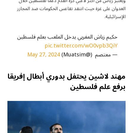
ويعتبر زياش من أكثر لاعبي كرة القدم دعمًا لفلسطين خلال
العدوان على غزة حيث انتقد تقاعس الحكومات ضد المجازر
الإسرائيلية.
حكيم زياش المغربي يدخل الملعب بعلم فلسطين
pic.twitter.com/wO0vpb3QiY
— معتصم ️ (@Muatsim)
May 27, 2024
مهند لاشين يحتفل بدوري أبطال إفريقا
برفع علم فلسطين