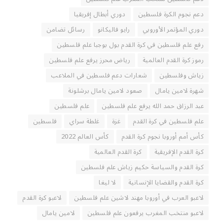
دعم نجوم الكرة فلسطين
دوري أبطال إفريقيا
دوري المؤتمر الأوروبي
رايو فاليكانو
رسائل تضامن
رفع علم فلسطين في كرة القدم بول بوجبا علم فلسطين
رموز كرة القدم العالمية
رياض محرز يرفع علم فلسطين
زياش وفلسطين
شعارات دعم فلسطين في الملاعب
شهرة لامين يامال
صعود لامين يامال برشلونة
عبد الرزاق حمد الله يرفع علم فلسطين
علم فلسطين
علم فلسطين في كرة القدم
غزة
غلطة سراي
فلسطين
كأس أمم أوروبا نجوم كرة القدم
كأس العالم 2022
كرة القدم الإفريقية
كرة القدم العالمية
كرة القدم والسياسة حكيم زياش علم فلسطين
كرة القدم والقضايا الإنسانية
لا ليغا
لاعبو العرب في أوروبا مهند لاشين علم فلسطين
لاعبو كرة القدم
لاعبو منتخب المغرب يرفعون علم فلسطين
لامين يامال