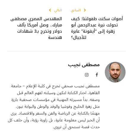
السابق
التالي
أصوات سكنت طفولتنا: كيف
المهندس المصري مصطفى
تحولت نبرة عبدالرحمن أبو
مبارك.. وصل أمريكا بألف
زهرة إلى “أيقونة” عابرة
دولار وتخرج بـ3 شهادات
للأجيال؟
هندسة
مصطفى نجيب
فيسبوك
الانستغرام
مصطفى نجيب صحفي تخرج في كلية الإعلام – جامعة
القاهرة، اختار الكتابة لتكون وسيلته لفهم العالم قبل
وصفه. بدأ مسيرته المهنية في مؤسسات صحفية بارزة
مثل زهرة الخليج وفوشيا والوفد والوطن والبوابة نيوز،
مهتمًا بالكتابة عن الرياضة والفن والسفر والاقتصاد. يرى
أن الخبر ليس معلومة عابرة، بل زاوية رؤية، وأن خلف كل
حدث قصة تستحق أن تروى.