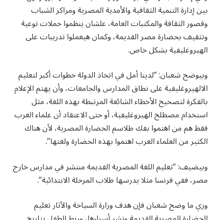
بين إدارة التنمية الثقافية والأمدية المصرية ومراكز الشباب
وقصور الثقافة والمكتبات العامة، علشان ينظموا حملات توعية
وتثقيف بحضارة مصر القديمة، وكمان هيعملوا تدريبات على
الهيروغليفية بشكل خاص.
وبيوضح شعبان: “لدينا أمل في اتخاذ الدولة خطوات أكبر لتعليم
الالهيروغليفية على نطاق المدارس والجامعات، وأن يهتم الإعلام
بالفكرة لتصحيح الأخطاء الشائعة المرتبطة بهذه اللغة، مثل
استخدام مصطلح الهيروغليفية، أو حتى الاعتقاد أن علماء الغرب
فقط هم من اهتموا بفك طلاسم الحضارة المصرية، لأن هناك
الكثير من العلماء العرب اهتموا بهذه الحضارة ولغتها”.
وبيضيف: “تعليم اللغة المصرية القديمة منتشر في مدارس خارج
مصر، ففي فرنسا مثلا يدرسها طلاب المرحلة الابتدائية”.
وزي ما وضح شعبان فإن هدف وزارة السياحة والآثار تعليم
الحضارة المصرية القديمة ونشر أسرارها، وربط الطفل بتاريخ