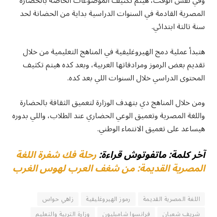
وفي نفس الوقت، هيتم تكثيف الموضوعات الخاصة بالحضارة
المصرية القادمة في السنوات الدراسية بداية من الحضانة لحد
سنة تالتة ابتدائي.
هتبدأ عملية دمج الهيروغليفية في المناهج التعليمية من خلال
تقديم بعض الرموز ومرادفاتها العربية، وبعد كده هيتم تكثيف
المحتوى الدراسي خلال السنوات اللي بعد كده.
ومن خلال المناهج دي بتهدف الوزارة لتعميق الثقافة بالحضارة
واللغة المصرية وتعميق الوعي الحضاري عند الطلاب، واللي بدوره
هيساعد على تعميق الانتماء الوطني.
آخر كلمة: ماتفوتوش قراءة:
رحلة فك شفرة اللغة
المصرية القديمة: من شغف العرب لهوس الغرب
اللغة المصرية القديمة
رموز الهيروغليفية
زاهي حواس
شريف شعبان
فرانسوا شامبليون
وزارة التربية والتعليم