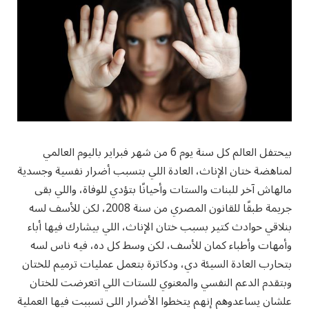
بيحتفل العالم كل سنة يوم 6 من شهر فبراير باليوم العالمي
لمناهضة ختان الإناث، العادة اللي بتسبب أضرار نفسية وجسدية
مالهاش آخر للبنات والستات وأحيانًا بتؤدي للوفاة، واللي بقى
جريمة طبقًا للقانون المصري من سنة 2008، لكن للأسف لسه
بنلاقي حوادث كتير بسبب ختان الإناث، اللي بيشارك فيها أباء
وأمهات وأطباء كمان للأسف، لكن وسط كل ده، فيه ناس لسه
بتحارب العادة السيئة دي، ودكاترة بتعمل عمليات ترميم للختان
وبتقدم الدعم النفسي والمعنوي للستات اللي اتعرضت للختان
علشان يساعدوهم إنهم يتخطوا الأضرار اللي تسببت فيها العملية