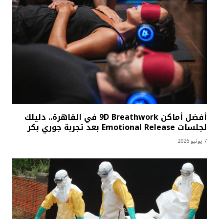
أفضل أماكن 9D Breathwork في القاهرة.. دليلك
لجلسات Emotional Release بعد تجربة جوري بكر
7 يونيو 2026