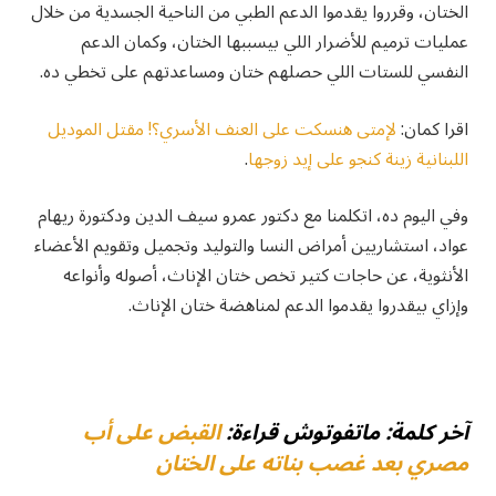
الختان، وقرروا يقدموا الدعم الطبي من الناحية الجسدية من خلال
عمليات ترميم للأضرار اللي بيسببها الختان، وكمان الدعم
النفسي للستات اللي حصلهم ختان ومساعدتهم على تخطي ده.
اقرا كمان:
لإمتى هنسكت على العنف الأسري؟! مقتل الموديل
اللبنانية زينة كنجو على إيد زوجها
.
وفي اليوم ده، اتكلمنا مع دكتور عمرو سيف الدين ودكتورة ريهام
عواد، استشاريين أمراض النسا والتوليد وتجميل وتقويم الأعضاء
الأنثوية، عن حاجات كتير تخص ختان الإناث، أصوله وأنواعه
وإزاي بيقدروا يقدموا الدعم لمناهضة ختان الإناث.
آخر كلمة: ماتفوتوش قراءة:
القبض على أب
مصري بعد غصب بناته على الختان