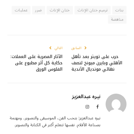
بنات
ترميم ختان الإناث
ختان الإناث
ضرر
عمليات
مناهضة
السابق
التالي
حرب على تويتر بعد تأهل
الآثار المصرية على العملات:
الأهلي وبايرن ميونخ لنصف
حكاية كل أثر مطبوع على
نهائي مونديال الأندية
الفلوس الورق
نيره عبدالعزيز
فيسبوك
الانستغرام
نيره عبدالعزيز: بتحب الفن، الموسيقى والتصوير.. ومهتمة
بصناعة الأفلام. نفسها تتعلم أكتر في الكتابة والتصوير.