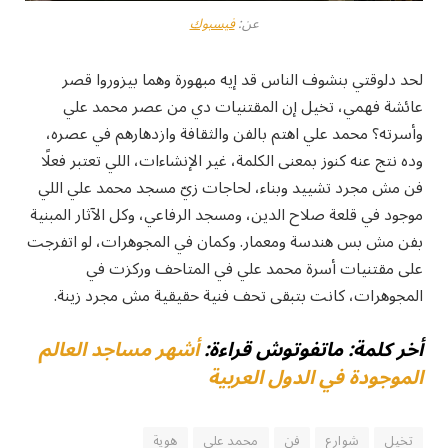
عن:
فيسبوك
لحد دلوقتي بنشوف الناس قد إيه مبهورة وهما بيزوروا قصر
عائشة فهمي، تخيل إن المقتنيات دي من عصر محمد علي
وأسرته؟ محمد علي اهتم بالفن والثقافة وازدهارهم في عصره،
وده نتج عنه كنوز بمعنى الكلمة، غير الإنشاءات، اللي تعتبر فعلًا
فن مش مجرد تشييد وبناء، لحاجات زيّ مسجد محمد علي اللي
موجود في قلعة صلاح الدين، ومسجد الرفاعي، وكل الآثار المبنية
بفن مش بس هندسة ومعمار. وكمان في المجوهرات، لو اتفرجت
على مقتنيات أسرة محمد علي في المتاحف وركزت في
المجوهرات، كانت بتبقى تحف فنية حقيقية مش مجرد زينة.
أخر كلمة: ماتفوتوش قراءة:
أشهر مساجد العالم
الموجودة في الدول العربية
تخيل
شوارع
فن
محمد علي
هوية