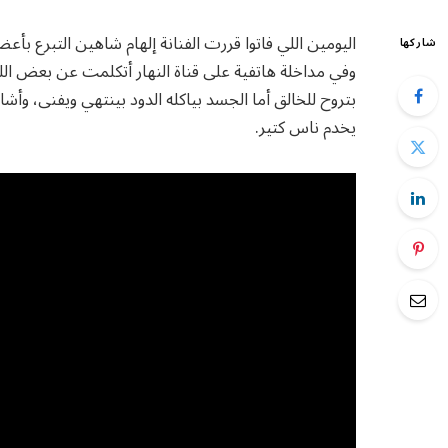
اليومين اللي فاتوا قررت الفنانة إلهام شاهين التبرع بأع
شاركها
وفي مداخلة هاتفية على قناة النهار أتكلمت عن بعض اللي
بتروح للخالق أما الجسد بياكله الدود بينتهي ويفنى، وأ
يخدم ناس كتير.