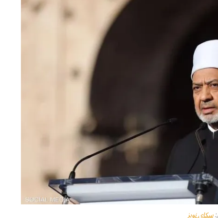
:
سكاي نويز