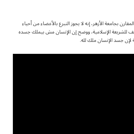
لمقارن بجامعة الأزهر، إنه لا يجوز التبرع بالأعضاء من أحياء
مخالف للشريعة الإسلامية، ووضح إن الإنسان مش بيملك جسده
 لإن جسد الإنسان ملك لله.