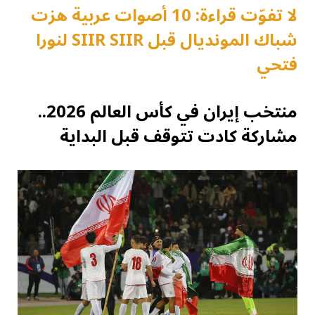
لا تفوّت قراءة: 10 أصوات عربية هزت
شباك المونديال قبل SIIR SIIR لنورا
فتحي
منتخب إيران في كأس العالم 2026..
مشاركة كادت تتوقف قبل البداية