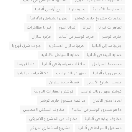
المشروعات السياحية الكبرى
المشهد السياسي في ألبانيا
المعارضة الألبانية
بحيرة نارتا
بيع أراضي ألبانيا
تداعيات مشروع جاريد كوشنر
تطوير الشواطئ الألبانية
تظاهرات تيرانا
تيرانا
تيرانا اليوم
تيرانا مظاهرات
جاريد كوشنر
جاريد كوشنر في ألبانيا
جزيرة سازان
جزيرة سازان ألبانيا
جزيرة سازان العسكرية
جنوب شرق أوروبا
حماية البيئة في ألبانيا
حماية السواحل الألبانية
خصخصة السواحل
خلافات سياسية في ألبانيا
دلتا فيوسا
رئيس وزراء ألبانيا
صهر دونالد ترامب
علاقة ترامب بألبانيا
غضب الشارع الألباني
قضية جزيرة سازان
كوشنر صهر دونالد ترامب
كوشنر والعقارات الدولية
لماذا يحتج الألبان
ما قصة مشروع جاريد كوشنر
ما هو مشروع كوشنر في ألبانيا؟
مخاوف السكان المحليين
مخاوف بيئية في ألبانيا
مخاوف من المشروع الأمريكي
مستقبل السياحة في ألبانيا
مشروع استثماري أمريكي