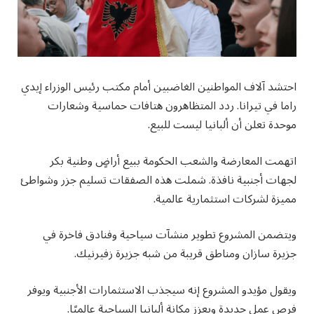
احتشد آلاف المواطنين الغاضبين أمام مكتب رئيس الوزراء إيدي
راما في تيرانا. ردد المتظاهرون هتافات حماسية وشعارات
موحدة تعلن أن ألبانيا ليست للبيع.
اتهمت المعارضة والشعب الحكومة ببيع أراضٍ وطنية بكر
لجهات أجنبية نافذة. شملت هذه الصفقات تسليم جزر وشواطئ
مميزة لشركات استثمارية عالمية.
ويتضمن المشروع تطوير منشآت سياحية وفنادق فاخرة في
جزيرة سازان ومناطق قريبة من شبه جزيرة زفيرنيك.
ويقول مؤيدو المشروع إنه سيجذب الاستثمارات الأجنبية ويوفر
فرص عمل جديدة ويعزز مكانة ألبانيا السياحية عالميًا.