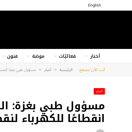
English
أخبار
فعاليّات
موضة
فنون
أنت الآن تتصفح:
الرئيسية
أخبار
مسؤول طبي بغزة: المستش
»
»
أخبار
مسؤول طبي بغزة: ال
انقطاعًا للكهرباء لن