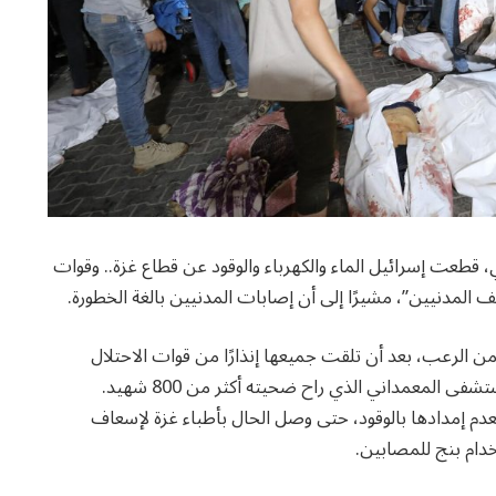
ية طوفان الأقصي يوم 7 أكتوبر الجاري، قطعت إسرائيل الماء والكهرباء والوقود عن قطاع غزة.. وقوات
 المدنيين”، مشيرًا إلى أن إصابات المدنيين بالغة الخطورة.
الرعب، بعد أن تلقت جميعها إنذارًا من قوات الاحتلال
بالقصف إذا لم يتم إخلاؤها، وذلك بعد أيام من مجزرة مستشفى المعمداني الذي راح ضحيته أكثر من 800 شهيد.
 إمدادها بالوقود، حتى وصل الحال بأطباء غزة لإسعاف
دام بنج للمصابين.