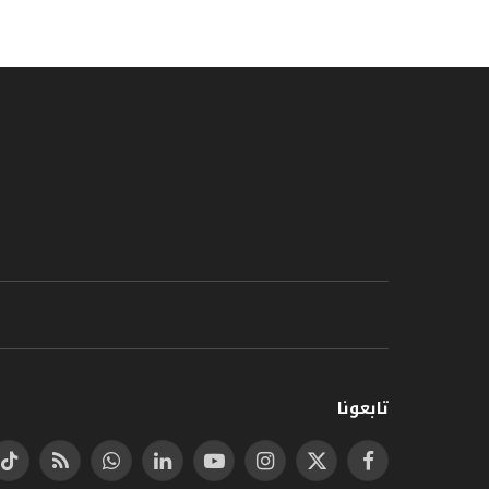
تابعونا
فيسبوك
X
الانستغرام
يوتيوب
لينكدإن
واتساب
RSS
تي