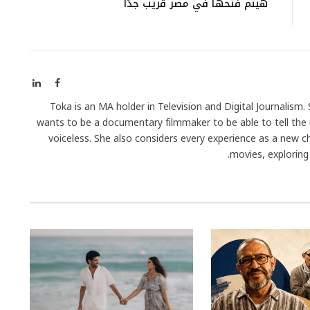
هيتم فتحها في مصر قريب جدًا
فيسبوك
لينكدإن
Toka is an MA holder in Television and Digital Journalism
wants to be a documentary filmmaker to be able to tell the 
voiceless. She also considers every experience as a new c
movies, exploring