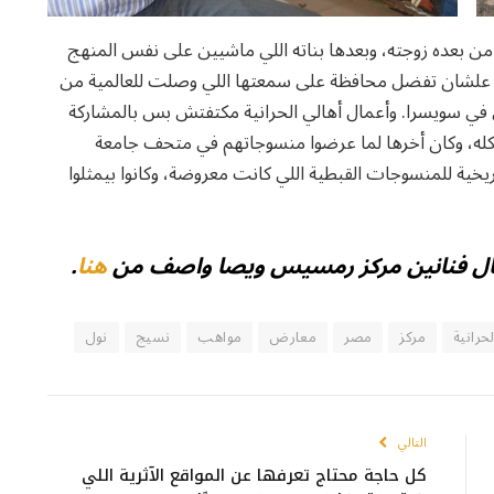
منا سنة 1974م، وتولى المركز من بعده زوجته، وبعدها بناته اللي ماشيين على نفس المنهج
نية علشان تفضل محافظة على سمعتها اللي وصلت للعالمية من
19 لما شاركوا في معرض في سويسرا. وأعمال أهالي الحرانية مكتفتش بس بالمشاركة
كله، وكان أخرها لما عرضوا منسوجاتهم في متحف جامعة
يخية للمنسوجات القبطية اللي كانت معروضة، وكانوا بيمثلوا
عمال فنانين مركز رمسيس ويصا واصف من
هنا
.
لحرانية
مركز
مصر
معارض
مواهب
نسيج
نول
التالي
كل حاجة محتاج تعرفها عن المواقع الآثرية اللي