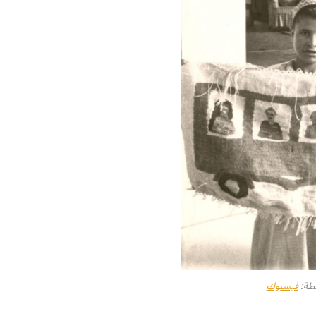
طة:
فيسبوك