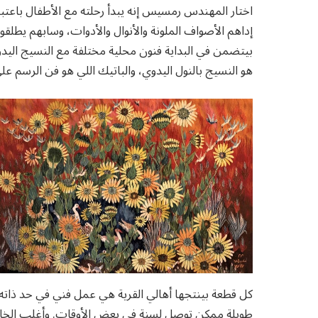
اختار المهندس رمسيس إنه يبدأ رحلته مع الأطفال باعتب
إداهم الأصواف الملونة والأنوال والأدوات، وسابهم يطلقوا 
بيتضمن في البداية فنون محلية مختلفة مع النسيج اليدوي
هو النسيج بالنول اليدوي، والباتيك اللي هو فن الرسم ع
كل قطعة بينتجها أهالي القرية هي عمل فني في حد ذاته
طويلة ممكن توصل لسنة في بعض الأوقات. وأغلب الخام