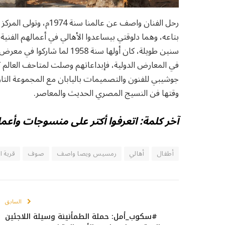
رحل الفنان واصف عن عال
بتاعه، وهما دلوقتي بيساعدوا الأهالي في أعمالهم الف
سنين طويلة، كان أولها سنة 58
في المعارض الدولية، فإبداعاتهم وصلت لمتاحف العالم 
جوشيبي للفنون والتصميمات باليابان مع المجموعة التار
وقتها فن النسيج المصري الحديث والمعاصر.
آخر كلمة: اتعرفوا أكتر على منسوجات وأ
أطفال
أهالي
رمسيس ويصا واصف
صوف
قرية ا
السابق
#سكوب_أمل: حملة الطمأنينة وسيلة اللاجئين