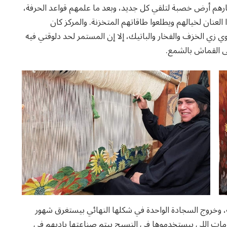
ارهم أرض خصبة لتلقي كل جديد، وبعد ما علمهم قواعد الحرفة،
العنان لخيالهم ويطلعوا طاقاتهم المتخزنة. والمركز كان
 زي الخزف والفخار والباتيك، إلا إن المستمر لحد دلوقتي فيه
لى القماش بالشمع.
، وخروج السجادة الواحدة في شكلها النهائي بيستغرق شهور
ات اللي بيستخدموها في النسيج بيتم صناعتها بإديهم في