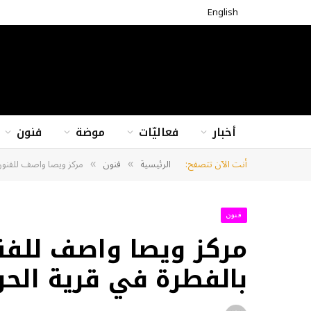
English
أخبار
فعاليّات
موضة
فنون
أنت الآن تتصفح:
الرئيسية
فنون
مركز ويصا واصف للفنون: 
»
»
فنون
مركز ويصا واصف للفنو
بالفطرة في قرية الحرا