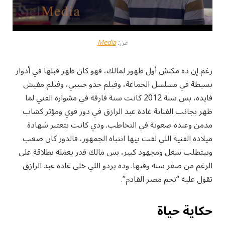
عن:
Media
رغم إن ده مكنش أول ظهور لمالك، فهو كان ظهر قبلها في أدوار
بسيطة في مسلسل الجماعة، وفيلم جدو حبيبي، وفيلم مفيش
فايده، بس سنة 2012 كانت سنة فارقة في مشواره الفني لما
ظهر بجانب الفنانة غادة عبد الرازق في دور قوي ومؤثر كشاب
مدمن وعنده صعوبة في التخاطب. ودي كانت بتعتبر شهادة
ميلاده الفنية اللي لفت بيها انتباه الجمهور، فالدور كان صعب
وبيتطلب شغل ومجهود كبير، بس مالك قدر يعمله بطلاقة على
الرغم من صغر سنه وقتها. وده بردو اللي خلى غاده عبد الرازق
تقول عليه “نجم مصر القادم”.
حكاية حياة