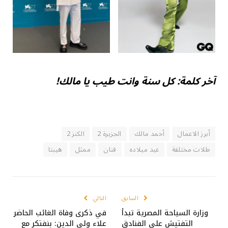
آخر كلمة: كل سنة وانت طيب يا مالك!
أبرز الاعمال
أحمد مالك
الجزيرة 2
الكنز 2
طلات مختلفة
عيد ميلاده
فنان
ممثل
هيبتا
السابق
التالي
وزارة السياحة المصرية تبدأ
في ذكرى وفاة الغائب الحاضر
التفتيش على الفنادق
علاء ولي الدين: بنفتكر مع