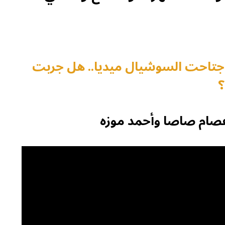
د اجتاحت السوشيال ميديا.. هل جربت
؟
– عصام صاصا وأحمد موزه