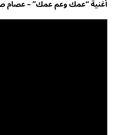
أغنية “عمك وعم عمك” – عصام ص