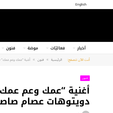
English
أخبار
فعاليّات
موضة
فنون
أنت الآن تتصفح:
الرئيسية
فنون
أغنية “عمك وعم عمك” ف
»
»
فنون
أغنية “عمك وعم عمك”
دويتوهات عصام صاصا