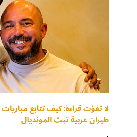
لا تفوّت قراءة: كيف تتابع مباريات
طيران عربية تبث المونديال