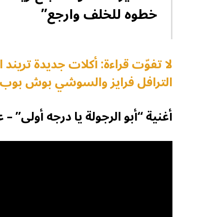
خطوه للخلف وارجع”
لا تفوّت قراءة: أكلات جديدة ترين
الترافل فرايز والسوشي بوش بوب
أغنية “أبو الرجولة يا درجه أولى” 