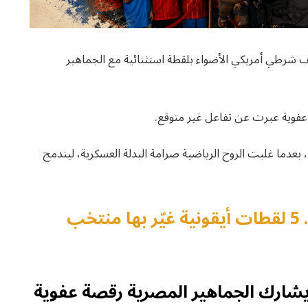
 شرطي أمريكي الأضواء بلقطة استثنائية مع الجماهير
 عفوية عبرت عن تفاعل غير متوقع.
بعدما غلبت الروح الرياضية صرامة البدلة العسكرية، ليندمج
لا تفوّت قراءة: “لفي بينا يا موميا”.. 5 لقطات أيقونية غيّر بها منتخب
شارك الجماهير المصرية رقصة عفوية