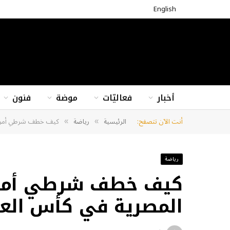
English
أخبار
فعاليّات
موضة
فنون
أنت الآن تتصفح:
الرئيسية
رياضة
كيف خطف شرطي أمريكي
»
»
رياضة
كيف خطف شرطي أمري
المصرية في كأس العا