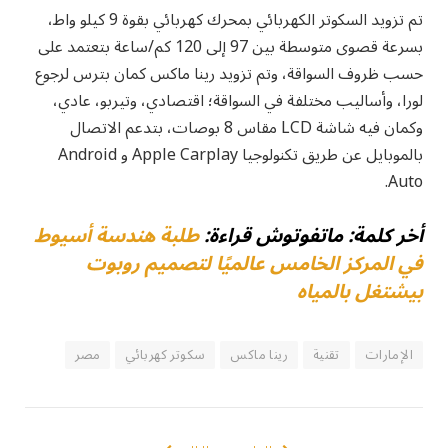
تم تزويد السكوتر الكهربائي بمحرك كهربائي بقوة 9 كيلو واط،
بسرعة قصوى متوسطة بين 97 إلى 120 كم/ساعة بتعتمد على
حسب ظروف السواقة، وتم تزويد رينا ماكس كمان بترس لرجوع
لورا، وأساليب مختلفة في السواقة؛ اقتصادي، وتيربو، عادي،
وكمان فيه شاشة LCD مقاس 8 بوصات، بتدعم الاتصال
بالموبايل عن طريق تكنولوجيا Apple Carplay و Android
Auto.
أخر كلمة: ماتفوتوش قراءة:
طلبة هندسة أسيوط
في المركز الخامس عالميًا لتصميم روبوت
بيشتغل بالمياه
الإمارات
تقنية
رينا ماكس
سكوتر كهربائي
مصر