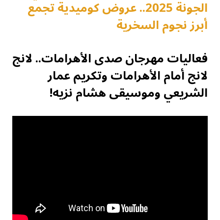
الجونة 2025.. عروض كوميدية تجمع
أبرز نجوم السخرية
فعاليات مهرجان صدى الأهرامات.. لانج
لانج أمام الأهرامات وتكريم عمار
الشريعي وموسيقى هشام نزيه!