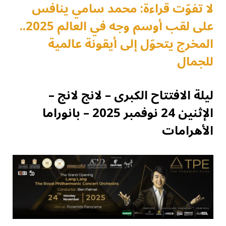
لا تفوّت قراءة: محمد سامي ينافس
على لقب أوسم وجه في العالم 2025..
المخرج يتحوّل إلى أيقونة عالمية
للجمال
ليلة الافتتاح الكبرى – لانج لانج
–
الإثنين 24 نوفمبر 2025 – بانوراما
الأهرامات