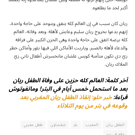
أكتر لحد ما يطلعوه.
ريان كان سبب في إن العالم كله يتفق ويتوحد على حاجة واحدة،
إنهم يدعوا بخروج ريان سليم وعايش لأهله. وبعد وفاته، العالم
كله برضه اتفق على حاجة واحدة وهي الحزن الكبير على فراقه
والدعاء لأهله بالصبر. وياريت الأماكن اللي فيها بئور وأماكن خطر
زيّ دي تكون متأمنة كويس علشان مانخسرش أطفال تاني زيّ
الملاك ريان.
آخر كلمة: العالم كله حزين على وفاة الطفل ريان
بعد ما استحمل خمس أيام في البئر! وماتفوتوش
قراءة:
خبر حلو: إنقاذ الطفل ريان المغربي بعد
وقوعه في بئر من يوم الثلاثاء
الطفل ريان
المغرب
بئر
شفشاون
طفل مغربي
وقع في بير