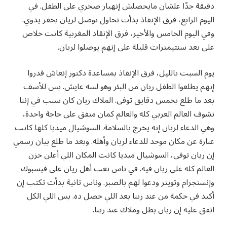
دقيقة جدًا علشان مايحصلش إنهيار صخري على الطفل. في
اليوم الرابع، فرق الإنقاذ بدأت تحاول توصل لريان بحفر يدوي.
وفي اليوم الخامس والأخير، فرق الإنقاذ المغربية كانت خلاص
على بعد سنتيمترات قليلة على إنهم يوصلوا لريان.
يوم السبت بالليل، فرق الإنقاذ بمساعدة دكتور إنعاش قدروا
إنهم يطلعوا الطفل ريان من البئر وهو لسه عايش. بس للأسف
بعد ما طلع بخمس دقايق توفى. الملاك ريان كان سبب في إننا
نشوف العالم العربي كله والعالم كمان متفق على حاجة واحدة،
وهي الدعاء لريان إنه يخرج بالسلامة. السوشيال ميديا كلها كانت
عبارة عن مكان موحد للدعاء لريان وأهله. وبعد ما طلع بيان رسمي
إن ريان توفى، السوشيال ميديا كانت المكان اللي أعلن حزن
العالم كله على ريان فيه. في ناس نعت أهل ريان على فيسبوك
وإنستجرام وتويتر ودعوا لهم بالصبر. وناس تانية بدأت تكتب إن
أكيد في حكمة من عند ربنا بعد اللي حصل ده. بس اللي الكل
اتفق عليه إن ريان بطل وملاك عند ربنا.