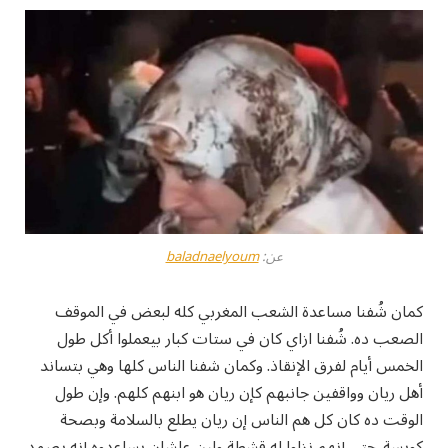
عن:
baladnaelyoum
كمان شُفنا مساعدة الشعب المغربي كله لبعض في الموقف
الصعب ده. شُفنا ازاي كان في ستات كبار بيعملوا أكل طول
الخمس أيام لفرق الإنقاذ. وكمان شفنا الناس كلها وهي بتساند
أهل ريان وواقفين جانبهم كإن ريان هو ابنهم كلهم. وإن طول
الوقت ده كان كل هم الناس إن ريان يطلع بالسلامة وبصحة
كويسة. حتى إنهم نزلوا له قشطة ولبن علشان يساعدوه إنه يصمد