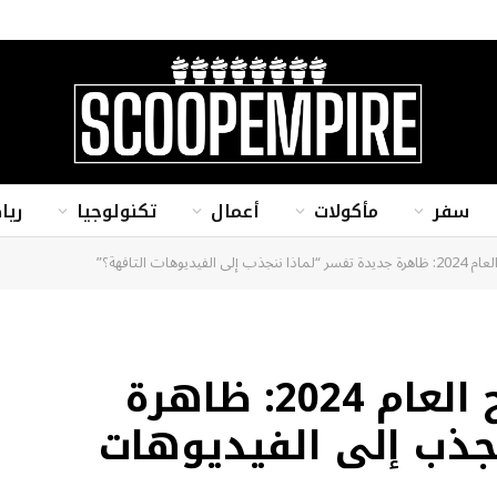
سفر
مأكولات
أعمال
تكنولوجيا
ريا
يوهات التافهة؟”
“تعفن الدماغ” مصطلح العام 2024: ظاهرة
نجذب إلى الفيديوهات