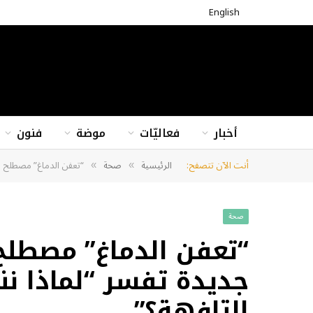
English
أخبار
فعاليّات
موضة
فنون
أنت الآن تتصفح:
الرئيسية
صحة
“تعفن الدماغ” مصطلح العام 2024: ظاهرة جديدة تفسر “لماذا ننجذب إلى الفيد
»
»
صحة
جديدة تفسر “لماذا ن
التافهة؟”