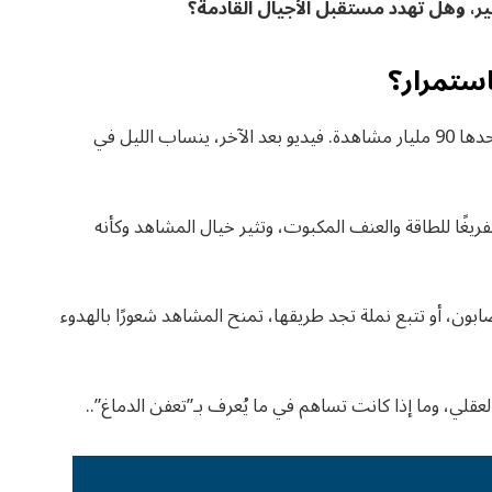
ير، وهل تُهدد مستقبل الأجيال القادمة؟
استمرار؟
وفقًا للإحصائيات، حصدت فيديوهات تنظيف السجاد وحدها 90 مليار مشاهدة. فيديو بعد الآخر، ينساب الليل في
غًا للطاقة والعنف المكبوت، وتثير خيال المشاهد وكأنه
بون، أو تتبع نملة تجد طريقها، تمنح المشاهد شعورًا بالهدوء
 العقلي، وما إذا كانت تساهم في ما يُعرف بـ”تعفن الدماغ”..