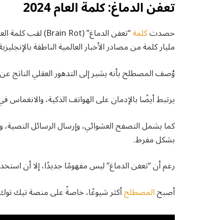
تعفن الدماغ: كلمة العام 2024
حصدت
كلمة
مليار كلمة من مصادر الأخبار العالمية الناطقة بالإنجليزية
وُصف المصطلح بأنه يشير إلى التدهور العقلي الناتج عن 
يرتبط أيضًا بالإدمان على الهواتف الذكية، والانغماس في ا
كما يشمل التصفح العشوائي، وإرسال الرسائل النصية، ومر
بشكل مفرط.
رغم أن “تعفن الدماغ” ليس مفهومًا جديدًا، إلا أن استخدامه ارتفع بنسبة 230% على مواقع
أصبح
المصطلح
أكثر شيوعًا، خاصةً على منصة تيك توك، حيث لاق