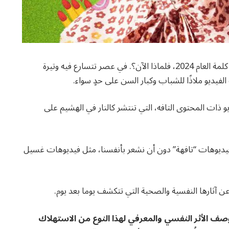
اختارت دار نشر جامعة أكسفورد مصطلح “تعفن الدماغ” كلمة العام 2024، فلماذا الآن؟. في عصر تتسارع فيه وتيرة
فيديو ملاذًا للشباب وكبار السن على حدٍ سواء.
يو ذات المحتوى التافه، التي تنتشر كالنار في الهشيم على
1 دقيقة فقط لمشاهدة فيديوهات “تافهة” دون أن نشعر بأنفسنا، مثل فيديوهات غسيل
 آثارها النفسية والصحية التي تتكشف يوما بعد يوم.
ف الأثر النفسي والمعرفي لهذا النوع من الاستهلاك