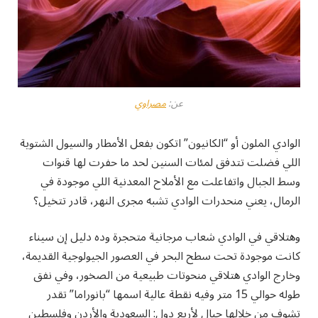
عن:
مصراوي
الوادي الملون أو “الكانيون” اتكون بفعل الأمطار والسيول الشتوية
اللي فضلت تتدفق لمئات السنين لحد ما حفرت لها قنوات
وسط الجبال واتفاعلت مع الأملاح المعدنية اللي موجودة في
الرمال، يعني منحدرات الوادي تشبه مجرى النهر، قادر تتخيل؟
وهتلاقي في الوادي شعاب مرجانية متحجرة وده دليل إن سيناء
كانت موجودة تحت سطح البحر في العصور الجيولوجية القديمة،
وخارج الوادي هتلاقي منحوتات طبيعية من الصخور، وفي نفق
طوله حوالي 15 متر وفيه نقطة عالية اسمها “بانوراما” تقدر
تشوف من خلالها جبال لأربع دول: السعودية والأردن وفلسطين