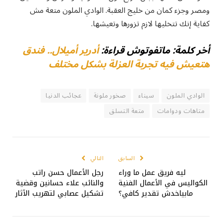
ومصر وجزء كمان من خليج العقبة. الوادي الملون متعة مش
كفاية إنك تتخليها لازم تزورها وتعيشها.
أخر كلمة: ماتفوتوش قراءة:
أدرير أميلال.. فندق
هتعيش فيه تجربة العزلة بشكل مختلف
الوادي الملون
سيناء
صخور ملونة
عجائب الدنيا
متاهات ودوامات
متعة التسلق
السابق
التالي
ليه فريق عمل ما وراء
رجل الأعمال حسن راتب
الكواليس في الأعمال الفنية
والنائب علاء حسانين وقضية
مابياخدش تقدير كافي؟
تشكيل عصابي لتهريب الآثار