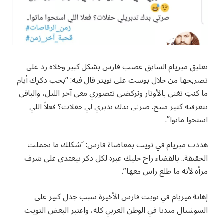
تعليق ميريام السابق عصب فارس بشكل كبير وخلاه رد على
تصريحها من خلال بوست على تويتر قال فيه: “بحب ذكرِك أيام
ما كنتِ تغني بالأوتار وتركضي تتصوري معي آخر الليل، والباقي
بتعرفيه كتير منيح. صرتي بدك تدبري لي حفلات؟ فعلاً اللي
استحوا ماتوا”.
هددت ميريام في تويت بمقاضاة فارس: “شكلك ما تحملت
الحقيقة.. بالقضاء راح خليك عبرة لكل ذكر بيعتدي على شرف
مرأة لأنه ما طلع راس معها”.
إهانة ميريام في تويت فارس الأخيرة سبب جدل كبير على
السوشيال ميديا في الوطن العربي كله، واعتبر البعض التويت