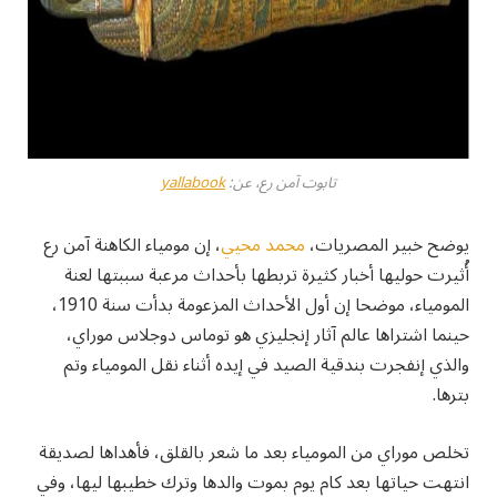
تابوت آمن رع، عن:
yallabook
يوضح خبير المصريات،
محمد محيي
، إن مومياء الكاهنة آمن رع
أُثيرت حوليها أخبار كثيرة تربطها بأحداث مرعبة سببتها لعنة
المومياء، موضحا إن أول الأحداث المزعومة بدأت سنة 1910،
حينما اشتراها عالم آثار إنجليزي هو توماس دوجلاس موراي،
والذي إنفجرت بندقية الصيد في إيده أثناء نقل المومياء وتم
بترها.
تخلص موراي من المومياء بعد ما شعر بالقلق، فأهداها لصديقة
انتهت حياتها بعد كام يوم بموت والدها وترك خطيبها ليها، وفي