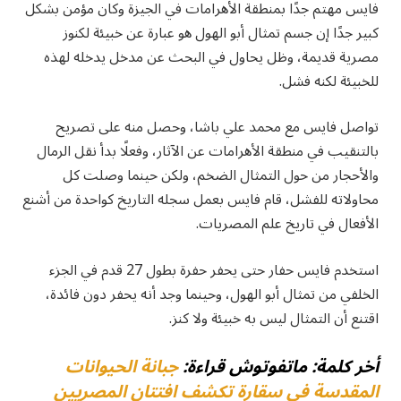
فايس مهتم جدًا بمنطقة الأهرامات في الجيزة وكان مؤمن بشكل
كبير جدًا إن جسم تمثال أبو الهول هو عبارة عن خبيئة لكنوز
مصرية قديمة، وظل يحاول في البحث عن مدخل يدخله لهذه
للخبيئة لكنه فشل.
تواصل فايس مع محمد علي باشا، وحصل منه على تصريح
بالتنقيب في منطقة الأهرامات عن الآثار، وفعلًا بدأ نقل الرمال
والأحجار من حول التمثال الضخم، ولكن حينما وصلت كل
محاولاته للفشل، قام فايس بعمل سجله التاريخ كواحدة من أشنع
الأفعال في تاريخ علم المصريات.
استخدم فايس حفار حتى يحفر حفرة بطول 27 قدم في الجزء
الخلفي من تمثال أبو الهول، وحينما وجد أنه يحفر دون فائدة،
اقتنع أن التمثال ليس به خبيئة ولا كنز.
أخر كلمة: ماتفوتوش قراءة:
جبانة الحيوانات
المقدسة في سقارة تكشف افتتان المصريين