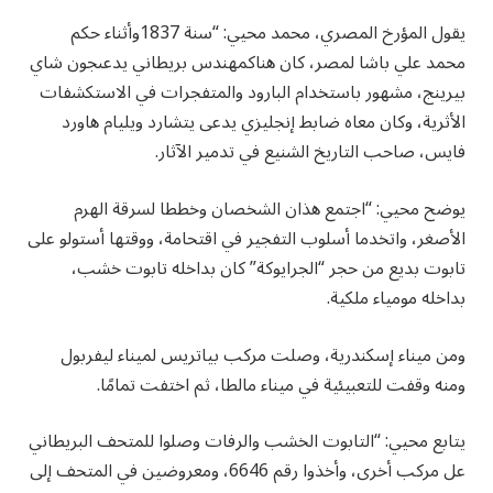
يقول المؤرخ المصري، محمد محيي: “سنة 1837وأثناء حكم
محمد علي باشا لمصر، كان هناكمهندس بريطاني يدعىجون شاي
بيرينج، مشهور باستخدام البارود والمتفجرات في الاستكشفات
الأثرية، وكان معاه ضابط إنجليزي يدعى يتشارد ويليام هاورد
فايس، صاحب التاريخ الشنيع في تدمير الآثار.
يوضح محيي: “اجتمع هذان الشخصان وخططا لسرقة الهرم
الأصغر، واتخدما أسلوب التفجير في اقتحامة، ووقتها أستولو على
تابوت بديع من حجر “الجرايوكة” كان بداخله تابوت خشب،
بداخله مومياء ملكية.
ومن ميناء إسكندرية، وصلت مركب بياتريس لميناء ليفربول
ومنه وقفت للتعبيئية في ميناء مالطا، ثم اختفت تمامًا.
يتابع محيي: “التابوت الخشب والرفات وصلوا للمتحف البريطاني
عل مركب أخرى، وأخذوا رقم 6646، ومعروضين في المتحف إلى