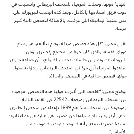
النهاية موتها. وصلت المومياء للمتحف البريطاني واتسببت في
موت فريق استلامها بالكامل، وبعد كده اتبعتت لنيويورك على
متن سفينة تيتانيك اللي غرقت، بالإضافة لقصص تانية كتير
مرعبة.
يقول محيي: “كل هذه قصص مزيفة، وقام بتأليفها هو ويليام
موراي نفسه، والذي كان جزءا من مجتمع إنجليزي يؤمن
بالروحانيات ويمارس جلسات تحضير الأرواح، وأن جماعة موراي
شاهدوا المومياء أول مرة في المتحف البريطاني وبدؤا ينسجوا
حولها قصص خرافية في الصحف والجرائد”.
يوضح محيي: “القطعة التي أثيرت حولها هذه القصص، موجودة
في المتحف البريطاني ومرقمة بـ22542 في القاعة التانية،
وموجودة في المتحف منذ عام 1889 بإهداء من شخص إنجليزي
يدعى آرثر ويلر، قام بشراءها من مصر، وهي عبارة عن غطاء تابوت
لسيدة مصرية، بمعنى أنه لا يوجد تابوت ولا مومياء من
الأساس”.