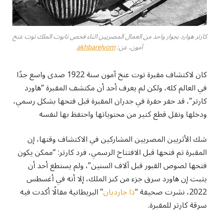
كارتر هوارد بجوار واحد من العمال المصريين اثناء فحص تابوت الملك توت عنخ
آمون، عن:
akhbarelyom
كان لاكتشاف مقبرة توت عنخ آمون سنة 1922 صدى واسع جدًا
في العالم كله، ولكن لم يعرف أحد أن مكتشف المقبرة “هاورد
كارتر”، قد حفر حفرة في جدران المقبرة قبل فتحها بشكل رسمي،
ودخلها ونقل قطع كتير من محتوياتها واحتفظ بها لنفسه
شك الأثريين المصريين المشاركين في الاكتشاف وقتها، إن
المقبرة تم فتحها قبل الافتتاح الرسمي، فرد كارتر: “ممكن يكون
فتحها لصوص القبور قبل آلاف السنين”، ولم يستطع أحد أن
يثبت إن هاورد سرق جزء من كنز الملك، إلا أنه في أغسطس
2022، نشرت صحيفة “
ذا جارديان
” البريطانية مقالًا أكدت فيه
سرقة كارتر للمقبرة.