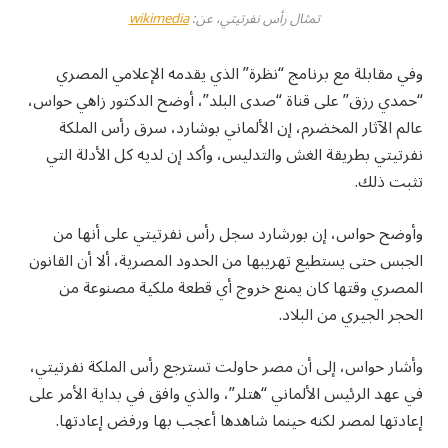
تمثال رأس نفرتيتي، عن:
wikimedia
وفي مقابلة مع برنامج “نظرة” الذي يقدمه الإعلامي المصري
“حمدي رزق” على قناة “صدى البلد”، أوضح الدكتور زاهي حواس،
عالم الآثار المخضرم، إن الألماني بوشارد، سرق رأس الملكة
نفرتيتي بطريقة الغش والتدليس، وأكد إن لديه كل الأدلة التي
تثبت ذلك.
وأوضح حواس، إن بورشارد سجل رأس نفرتيتي على أنها من
الجبس حتى يستطيع تهريبها من الحدود المصرية، ألا أن القانون
المصري وقتها كان يمنع خروج أي قطعة ملكية مصنوعة من
الحجر الجيري من البلاد.
وأشار حواس، إلى أن مصر حاولت تسترجع رأس الملكة نفرتيتي،
في عهد الرئيس الألماني “هتلر”، والذي وافق في بداية الأمر على
إعادتها لمصر لكنه حينما شاهدها أعجب بها ورفض إعادتها.