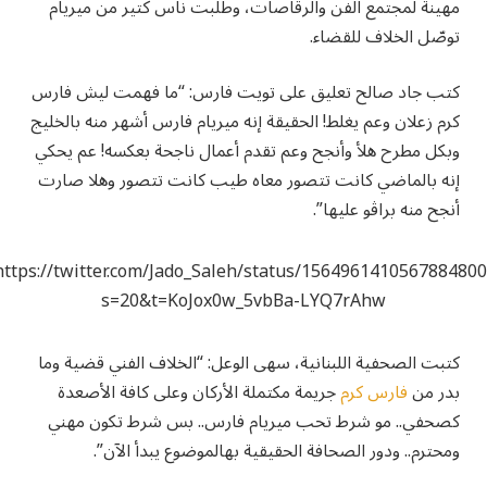
مهينة لمجتمع الفن والرقاصات، وطلبت ناس كتير من ميريام
توصّل الخلاف للقضاء.
كتب جاد صالح تعليق على تويت فارس: “ما فهمت ليش فارس
كرم زعلان وعم يغلط! الحقيقة إنه ميريام فارس أشهر منه بالخليج
وبكل مطرح هلأ وأنجح وعم تقدم أعمال ناجحة بعكسه! عم يحكي
إنه بالماضي كانت تتصور معاه طيب كانت تتصور وهلا صارت
أنجح منه براڤو عليها”.
https://twitter.com/Jado_Saleh/status/1564961410567884800
s=20&t=KoJox0w_5vbBa-LYQ7rAhw
كتبت الصحفية اللبنانية، سهى الوعل: “الخلاف الفني قضية وما
بدر من
فارس كرم
جريمة مكتملة الأركان وعلى كافة الأصعدة
كصحفي.. مو شرط تحب ميريام فارس.. بس شرط تكون مهني
ومحترم.. ودور الصحافة الحقيقية بهالموضوع يبدأ الآن”.