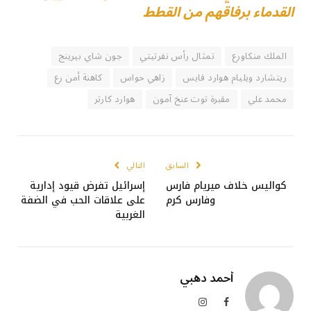
القدماء برفاقهم من القطط
الملك منكاورع
تمثال رأس نفرتيتي
جون شاي بيرينج
ريتشارد ويليام هوارد فايس
زاهي حواس
كاهنة أمن رع
محمد علي
مقبرة توت عنخ آمون
هوارد كارتر
السابق
التالي
كواليس خلاف ميريام فارس
إسرائيل تفرض قيود إدارية
وفارس كرم
على علاقات الحب في الضفة
الغربية
أحمد دهبي
فيسبوك
الانستغرام