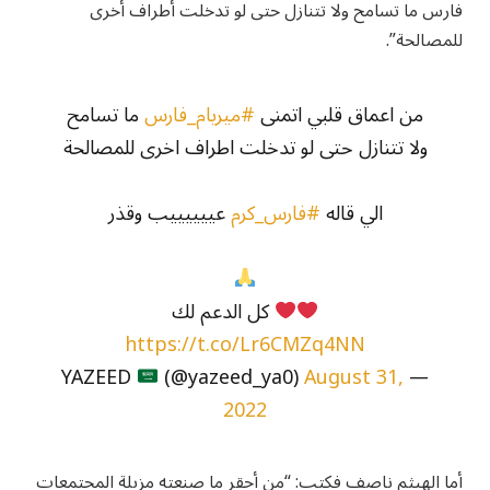
فارس ما تسامح ولا تتنازل حتى لو تدخلت أطراف أخرى
للمصالحة”.
من اعماق قلبي اتمنى
#ميريام_فارس
ما تسامح
ولا تتنازل حتى لو تدخلت اطراف اخرى للمصالحة
الي قاله
#فارس_كرم
عييييييب وقذر
كل الدعم لك
https://t.co/Lr6CMZq4NN
(@yazeed_ya0)
August 31,
— YAZEED
2022
أما الهيثم ناصف فكتب: “من أحقر ما صنعته مزبلة المجتمعات