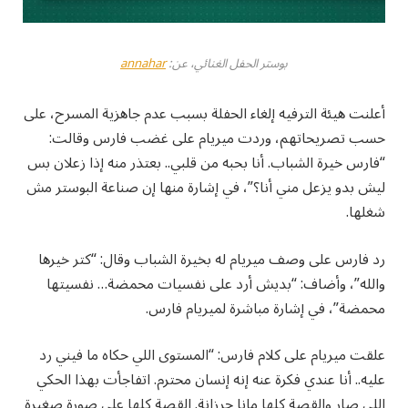
بوستر الحفل الغنائي، عن:
annahar
أعلنت هيئة الترفيه إلغاء الحفلة بسبب عدم جاهزية المسرح، على
حسب تصريحاتهم، وردت ميريام على غضب فارس وقالت:
“فارس خيرة الشباب. أنا بحبه من قلبي.. بعتذر منه إذا زعلان بس
ليش بدو يزعل مني أنا؟”، في إشارة منها إن صناعة البوستر مش
شغلها.
رد فارس على وصف ميريام له بخيرة الشباب وقال: “كتر خيرها
والله”، وأضاف: “بديش أرد على نفسيات محمضة… نفسيتها
محمضة”، في إشارة مباشرة لميريام فارس.
علقت ميريام على كلام فارس: “المستوى اللي حكاه ما فيني رد
عليه.. أنا عندي فكرة عنه إنه إنسان محترم. اتفاجأت بهذا الحكي
اللي صار والقصة كلها مانا حرزانة. القصة كلها على صورة صغيرة