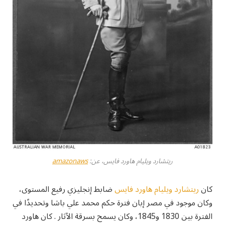
ريتشارد ويليام هاورد فايس، عن:
amazonaws
كان
ريتشارد ويليام هاورد فايس
ضابط إنجليزي رفيع المستوى،
وكان موجود في مصر إبان فترة حكم محمد علي باشا وتحديدًا في
الفترة بين 1830 و1845، وكان يسمح بسرقة الآثار . كان هاورد