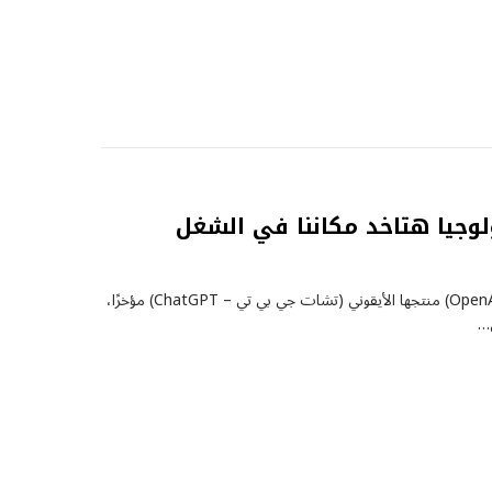
وجيا هتاخد مكاننا في الشغل
أطلقت شركة الذكاء الاصطناعي (أوبن أيه آي – OpenAI) منتجها الأيقوني (تشات جي بي تي – ChatGPT) مؤخرًا،