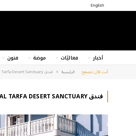
English
أخبار
فعاليّات
موضة
فنون
أنت الآن تتصفح:
الرئيسية
فندق Al Tarfa Desert Sanctuary
»
فندق AL TARFA DESERT SANCTUARY