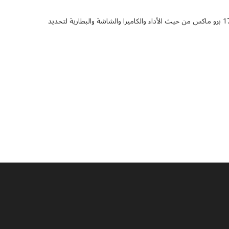
مقارنة شاملة بين شاومي 17 برو ماكس وآيفون 17 برو ماكس من حيث الأداء والكاميرا والشاشة والبطارية لتحديد