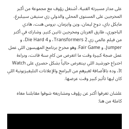
على مدار مسيرته الفنية، أشتغل رؤوف مع مجموعة من أكبر
المخرجين على المستوى المحلي والدولي زي ستيفن سبيلبرغ،
مايكل باي، دوج ليمان، وين وايزمان، بروس هنت، هادي
الباجوري، طارق العريان ومخرجين تانين كتير. وشارك في أكتر
من فيلم عالمي زي Transformers 2، و Die Hard 4، و
Jumper، و Fair Game. وهو مخرج برنامج المهيسون اللي عمل
عمل ضجة كبيرة وقت ما اتعرض من كام سنة فاتت، وبراءة
اختراع خورشيد اللي بيتعرض حالياً بشكل حصري على Watch
It، وده بالأضافة لغيرهم من البرامج والإعلانات التليفيزيونية اللي
كان ليها تأثير كبير وقت عرضها.
علشان تعرفوا أكتر عن رؤوف ومشاريعه شوفوا مقابلتنا معاه
كاملة من هنا: