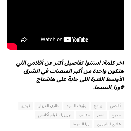
آخر كلمة: استنوا تفاصيل أكتر عن أفلامي اللي
هتكون واحدة من أكبر المنصات في الشرق
الأوسط الفترة اللي جاية على هاشتاج
#ورا_السيما.
أفلامي
برامج
رؤوف السيد
طارق العريان
فيديو
مخرج
مصر
مقالب
نيويورك فيلم أكادمي
هادي الباجوري
ورا السيما