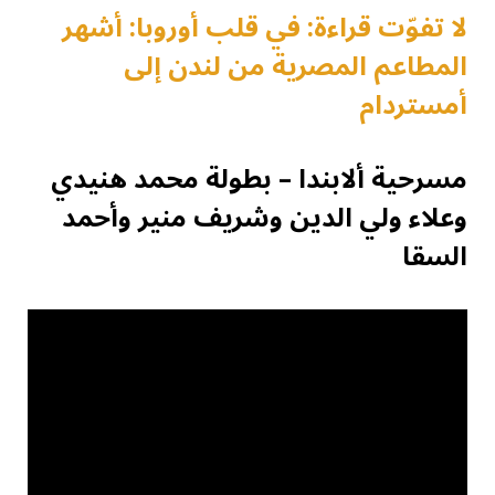
لا تفوّت قراءة: في قلب أوروبا: أشهر
المطاعم المصرية من لندن إلى
أمستردام
مسرحية ألابندا – بطولة محمد هنيدي
وعلاء ولي الدين وشريف منير وأحمد
السقا