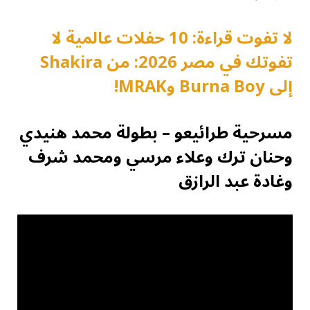
لا تفوت قراءة: 10 حفلات عالمية لا
تفوتك في مصر 2026: من Shakira
إلى Burna Boy وMRAK!
مسرحية طرائيعو – بطولة محمد هنيدي
وحنان ترك وعلاء مرسي ومحمد شرف
وغادة عبد الرازق