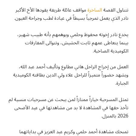
تتناول القصة
الساخرة
مواقف عائلة طريفة يقودها الأخ الأكبر
نادر الذي يعمل تمرجياً بسيطاً في عيادة لطب وجراحة العيون.
يخدع نادر إخوته محفوظ وحلمي ويوهمهم بأنه طبيب شهير،
بينما يتعاطى عمهم ثابت الحشيش، وتتوالى المفارقات
الكوميدية الصاخبة.
العمل من إخراج الراحل هاني مطاوع وتأليف أحمد عبد الله،
ويشهد حضوراً متميزاً للراحل علاء ولي الدين بطاقته الكوميدية
الجبارة.
تمثل المسرحية خياراً ممتازاً لمن يبحث عن مسرحيات منسية لم
تأخذ حقها في المشاهدة لا بد من مشاهدتها في عيد الأضحى
2026 بالمنزل.
تمنحك مشاهدة أحمد حلمي وكريم عبد العزيز في بداياتهما