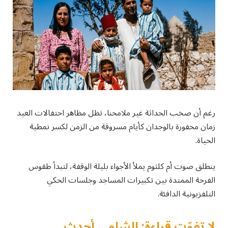
رغم أن صخب الحداثة غير ملامحنا، تظل مظاهر احتفالات العيد
زمان محفورة بالوجدان كأيام مسروقة من الزمن لكسر نمطية
الحياة.
ينطلق صوت أم كلثوم يملأ الأجواء بليلة الوقفة، لتبدأ طقوس
الفرحة الممتدة بين تكبيرات المساجد وجلسات الحكي
التلفزيونية الدافئة.
لا تفوّت قراءة: الشامي أحدث