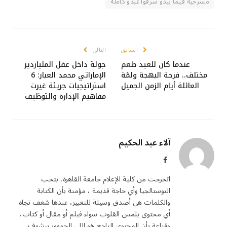
مسرحية فيما يبدو سرقوا عبدو كاملة
السابق
التالي
عندما كان للعيد طعم
جولة داخل عقل الملياردير
مختلف.. فرحة البهجة ولمّة
الإماراتي محمد العبار: 6
العائلة أيام الزمن الجميل
استراتيجيات جريئة غيرت
مفاهيم الإدارة والتوظيف
آلاء عبد الحكيم
فيسبوك
اتخرجت من كلية الإعلام جامعة القاهرة، بتحب
النوستالجيا وأي حاجة قديمة ، مؤمنة بأن الكتابة
والكلمات هي أصدق وسيلة للتعبير، عندها شغف تجاه
أي محتوى يلمس القلوب سواء فيلم أو مقال أو كتاب،
وقناعة بأن المحتوى الناجح هو اللي الجمهور بيشوف