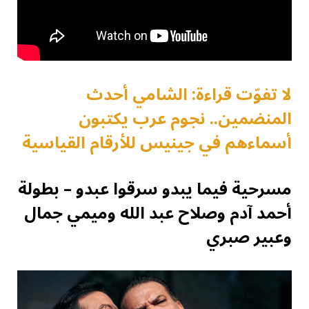
لا تفوّت قراءة: الشامي أحدث
المنضمين.. نجوم عرب يكتبون
أسماءهم في جينيس للأرقام القياسية
مسرحية فيما يبدو سرقوا عبدو – بطولة
أحمد آدم وصلاح عبد الله وميمي جمال
وعبير صبري