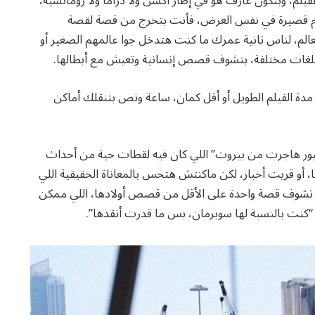
فيلم، وبتكون عارف هو في إطار أكشن ولا دراما ولا رومانسية،
أفلام قصيرة في نفس العرض، فأنت بتخرج من قصة لقصة
الم، لناس تانية عمرك ما كنت هتدخل جوا عالمهم الصغير أو
بلغات مختلفة، بتشوف قصص إنسانية وتعيش مع أبطالها.
مدة الفيلم الطويل أو أقل كمان، ساعة ونص بتنقلك أماكن
“الطيور هاجرت من بيروت” اللي كان فيه لقطات حية من أحداث
 أو قريت أخبار، لكن ماكنتش هتحس بالمعاناة الحقيقية اللي
ا تشوف قصة واحدة على الأقل من قصص أولادها، اللي ممكن
 “كنت بالنسبة لها سوبرمان، بس ما قدرت أنقذها”.