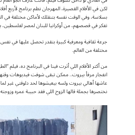
في العادي لو داخل تشوف فيلم، فأنت عارف الجو العام لل
لكن في الأفلام القصيرة، المهرجان نظم برنامج لأربع 
بسلاسة، وفي الوقت نفسه بتنقلك لأماكن مختلفة في الع
تفكر في قصصهم، من أوكرانيا للبنان لمصر لفلسطين، 
جرعة ثقافية ومعرفية كبيرة بتقدر تحصل عليها في نفس 
مختلفة من العالم.
من أكتر الأفلام اللي أثرت فينا في البرنامج ده، فيلم 
انفجار مرفأ بيروت.. ممكن تبقى شوفت فيديوهات وقتها،
عاشها أهالي بيروت ولسه بيعيشوها لحد دلوقتي غير لم
نختصرها بجملة قالها الزوج اللي فقد حبيبة عمره وزوجته