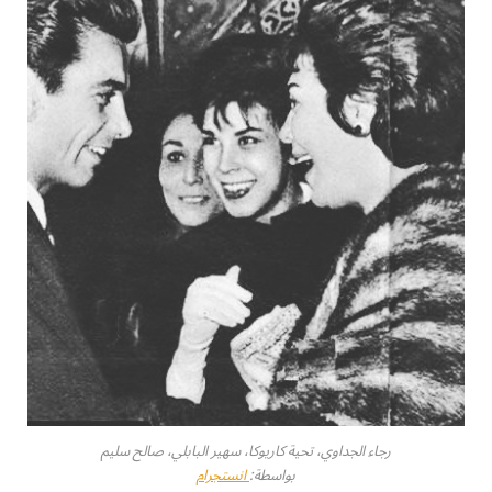
رجاء الجداوي، تحية كاريوكا، سهير البابلي، صالح سليم
بواسطة:
انستجرام