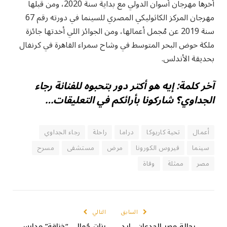
أخرها مهرجان أسوان الدولي مع بداية سنة 2020، ومن قبلها
مهرجان المركز الكاثوليكي المصري للسينما في دورته رقم 67
سنة 2019 عن مُجمل أعمالها، ومن الجوائز اللي أخدتها جائزة
ملكة حوض البحر المتوسط في وشاح سمراء القاهرة في كرنفال
بحديقة الأندلس.
آخر كلمة: إيه هو أكتر دور بتحبوه للفنانة رجاء
الجداوي؟ شاركونا بأرائكم في التعليقات…
أعمال
تحية كاريوكا
دراما
راحلة
رجاء الجداوي
سينما
فيروس الكورونا
مرض
مستشفى
مسرح
مصر
ممثلة
وفاة
السابق
التالي
رجالة مصر الجدعان.. إيد
بنات جُمال.. “خناقة” مدارس