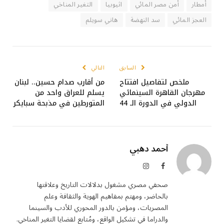
أمطار
أمن مصر المائي
اثيوبيا
التغير المناخي
العجز المائي
سد النهضة
هاني سويلم
السابق
التالي
ملخص لتفاصيل افتتاح
من أقارب صدام حسين.. لبنان
مهرجان القاهرة السينمائي
يسلم للعراق واحد من
الدولي في الدورة الـ 44
المتورطين في مذبحة سبايكر
أحمد دهبي
فيسبوك
الانستغرام
صحفي مصري مشغول بدلالات التاريخ وعلاقتها
بالحاضر، ومهتم بمفاهيم الهوية والثقافة وعلم
المصريات، ومؤمن بالدور المحوري للأدب والسينما
والدراما في تشكيل الواقع، ومُتابع لقضايا التغير المناخي.