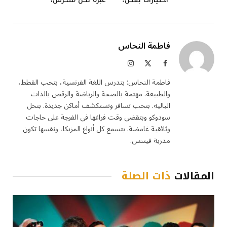
فاطمة النحاس
فيسبوك
X
الانستغرام
(Twitter)
فاطمة النحاس: بتدرس اللغة الفرنسية، بتحب القطط،
والطبيعة. مهتمة بالصحة والرياضة والرقص بالذات
الباليه. بتحب تسافر وتستكشف أماكن جديدة. بتحل
سودوكو وبتقضي وقت فراغها في الفرجة على حاجات
وثائقية غامضة. بتسمع كل أنواع المزيكا، ونفسها تكون
مدربة فيتنس.
المقالات
ذات الصلة