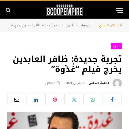
أنت الآن تتصفح:
الرئيسية
فنون
تجربة جديدة: ظافر العابدين يخرج فيلم “غُدّوة”
»
»
فنون
تجربة جديدة: ظافر العابدين
يخرج فيلم “غُدّوة”
فاطمة النحاس
8 مارس 2021
1 دقائق