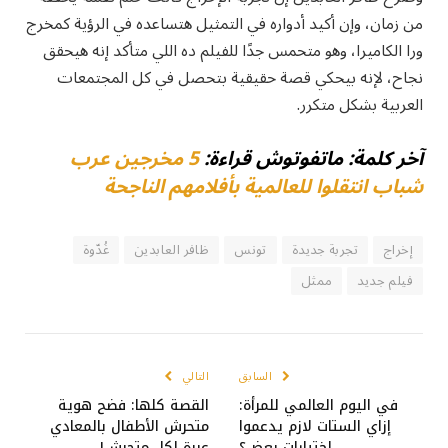
من زمان، وإن أكيد أدواره في التمثيل هتساعده في الرؤية كمخرج
ورا الكاميرا، وهو متحمس جدًا للفيلم ده اللي متأكد إنه هيحقق
نجاح، لإنه بيحكي قصة حقيقية بتحصل في كل المجتمعات
العربية بشكل متكرر.
آخر كلمة: ماتفوتوش قراءة:
5 مخرجين عرب
شباب انتقلوا للعالمية بأفلامهم الناجحة
إخراج
تجربة جديدة
تونس
ظافر العابدين
غُدّوة
فيلم جديد
ممثل
السابق
التالي
في اليوم العالمي للمرأة:
القصة كلها: فضح هوية
إزاي الستات لازم يدعموا
متحرش الأطفال بالمعادي
اختيارات بعض؟
عبرة لكل متحرش!