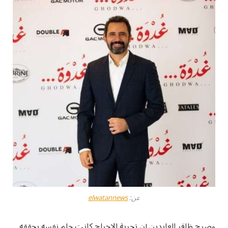
عن:
elwatannews
وصرح ظافر العابدين إن تجربة الإخراج كانت حلم نفسه يحققه