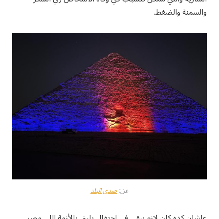
والسمنة والضغط.
عن:
صدى البلد
علشان كده كان لازم يبقى في احتفال يليق بالأزمة اللي مصر