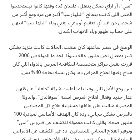
“سي”، أو ازاي ممكن يتنقل، علشان كده وقتها كانوا بيستخدموا
الحقن اللي كانت بتعالج “البلهارسيا” أكتر من مرة ومع أكتر من
شخص من غير أي تعقيم أو وعي، يعني وباء “البلهارسيا” انتهى
على حساب ظهور وباء الاتهاب الكبدي.
الوضع في مصر ساعتها كان صعب، الحالات كانت بتزيد بشكل
كبير بمعدل نص مليون حالة سنويًا، لحد ما الدولة في 2006
قررت تعمل مراكز متخصصة لمكافحة المرض بالدواء اللي كان
متاح وقتها لعلاج المرض ده، وكان نسبة نجاحه 40% بس.
بس رجع الأمل تاني وقت لما أعلنت شركة “جلعاد” عن ظهور
عقار جديد وفعال لعلاج المرض اسمه “سوفالدي”، والدولة
المصرية شالت على عاتقها مسئولية علاج كل المصابين
بالمرض بشكل مجاني، وده كان الهدف الأساسي لمبادرة 100
مليون صحة، واللي كانت معمولة للكشف عن فيروس “سي”
وتوفير العلاج المجاني للمصابين، ده غير الكشف عن الأمراض
السارية واللي ممكن تتسبب في وفاة الأشخاص زيّ السكر