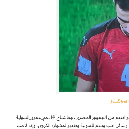
اليوم السابع
بير اتقدم من الجمهور المصري، وهاشتاج #ادعم_عمرو_السولية
رسائل حب ودعم للسولية وتقدير لمشواره الكروي، وإنه لاعب