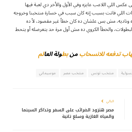
كس اللي اللاعب عايزه وفي الأول والأخر دي لعبة فيها
 اللي فاتت بسبب إنه كان سبب في خسارة منتخبنا وخروجه
ره وناديه، مش بس علشان ده كان خطأ غير مقصود، لأ ده
 والبطولات، والخطأ الكروي ده مش أول مرة حد يتعرضله أو يتحط
اب تدفعه للانسحاب
من
بط
ولة العا
لم
لسولية
منتخب تونس
منتخب مصر
موسيماني
التالي
مصر هتزود الضرائب على السفر وتذاكر السينما
والمياه الغازية وسلع تانية