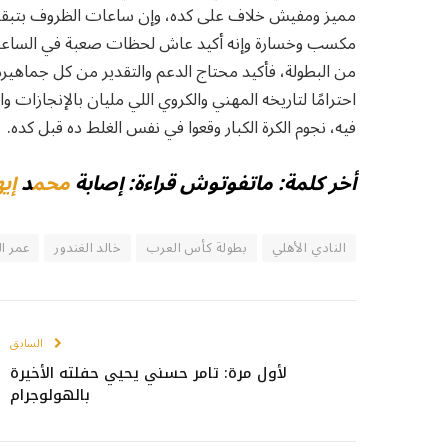
مميز ومفيش خلاف على كده، وإن ساعات الظروف بتبقى ع
مكسب وخسارة وإنه أكيد عاش لحظات صعبة في الساعات
من البطولة، فأكيد محتاج الدعم والتقدير من كل جماهي
احترامًا لتاريخه المهني والكروي اللي مليان بالإنجازات
فيه، نجوم الكرة الكبار وقعوا في نفس الغلط ده قبل كده.
أخر كلمة: ماتفوتوش قراءة: إصابة
محم
د
إيه
النادي الأهلي
بطولة كأس العرب
خالد الغندور
عمر ا
السابق
لأول مرة: تامر حسني يحيي حفلته الأخيرة
بالهولوجرام