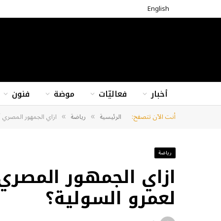
English
أخبار
فعاليّات
موضة
فنون
أنت الآن تتصفح:
الرئيسية
رياضة
ازاي الجمهور المصري أ
»
»
رياضة
ازاي الجمهور المصري
لعمرو السولية؟