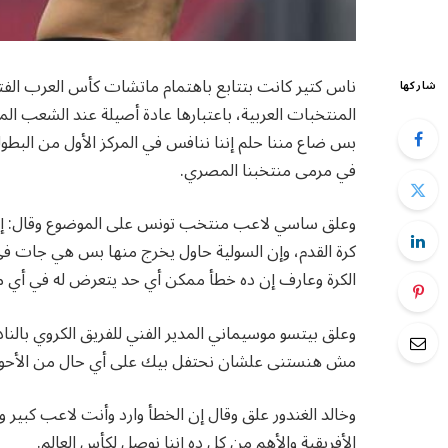
ناس كتير كانت بتتابع باهتمام ماتشات كأس العرب الفتر
شاركها
المنتخبات العربية، باعتبارها عادة أصيلة عند الشعب
بس ضاع مننا حلم إننا ننافس في المركز الأول من البط
في مرمى منتخبنا المصري.
وعلق ساسي لاعب منتخب تونس على الموضوع وقال: إن 
كرة القدم، وإن السولية حاول يخرج منها بس هي جات 
الكرة وعارف إن ده خطأ ممكن أي حد يتعرض له في أي 
وعلق بيتسو موسيماني المدير الفني للفريق الكروي بالنا
مش هنستنى علشان نحتفل بيك على أي حال من الأحوا
وخالد الغندور علق وقال إن الخطأ وارد وأنت لاعب كبير وع
الأفريقية والأهم من كل ده إننا نوصل لكأس العالم.