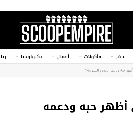
سفر
مأكولات
أعمال
تكنولوجيا
ريا
ظهر حبه ودعمه لعمرو السولية؟
 أظهر حبه ودعمه