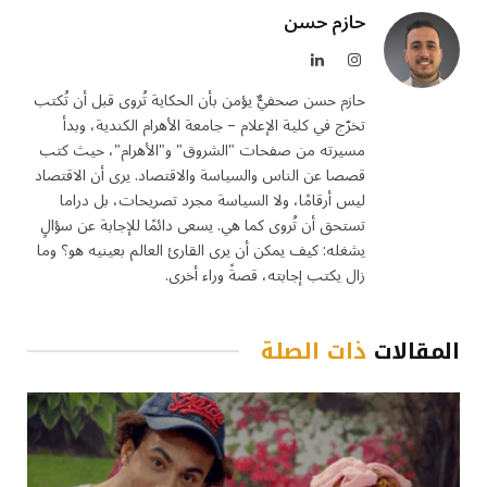
حازم حسن
الانستغرام
لينكدإن
حازم حسن صحفيٌّ يؤمن بأن الحكاية تُروى قبل أن تُكتب
تخرّج في كلية الإعلام – جامعة الأهرام الكندية، وبدأ
مسيرته من صفحات "الشروق" و"الأهرام"، حيث كتب
قصصا عن الناس والسياسة والاقتصاد. يرى أن الاقتصاد
ليس أرقامًا، ولا السياسة مجرد تصريحات، بل دراما
تستحق أن تُروى كما هي. يسعى دائمًا للإجابة عن سؤالٍ
يشغله: كيف يمكن أن يرى القارئ العالم بعينيه هو؟ وما
زال يكتب إجابته، قصةً وراء أخرى.
المقالات
ذات الصلة