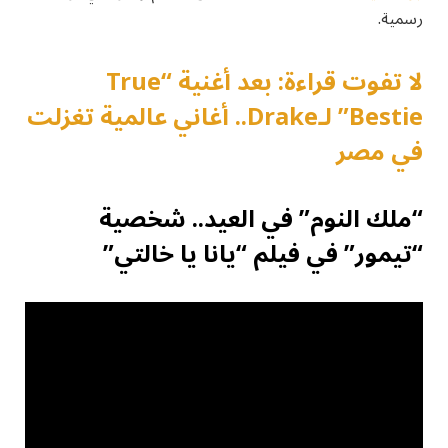
رسمية.
لا تفوت قراءة: بعد أغنية “True
Bestie” لـDrake.. أغاني عالمية تغزلت
في مصر
“ملك النوم” في العيد.. شخصية
“تيمور” في فيلم “يانا يا خالتي”