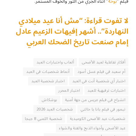
فيلم “
بوحة
” أثناء الجري من الثور والخوف المستمر.
لا تفوت قراءة: “مش أنا عيد ميلادي
النهاردة”.. أشهر إفيهات الزعيم عادل
إمام صنعت تاريخ الضحك العربي
أفكار تفاعلية لعيد الأضحى
ألعاب واختبارات العيد
أم سعيد في فيلم عسل أسود
أنماط شخصيات في العيد
اختبار أي شخصية أنت في العيد
اختبار شخصية العيد
اختبارات ترفيهية للعيد
اختيار المحرر
انشراح في فيلم عريس من جهة أمنية
بوشكاش
تيمور في فيلم يانا يا خالتي
شخصيات العيد 2026
شخصيات عيد الأضحى الكوميدية
شخصية اللمبي 8 جيجا
عيد الأضحى وأجواء الذبح والفتة والشواء