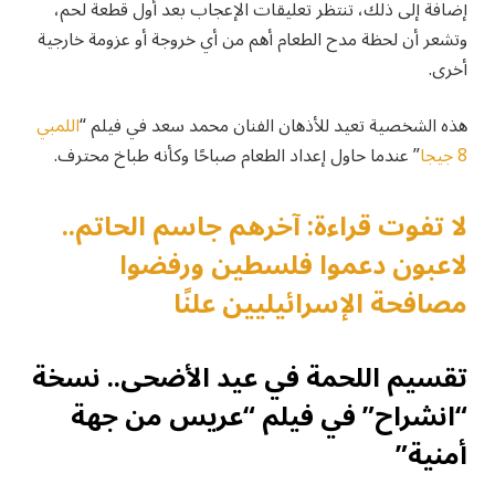
إضافة إلى ذلك، تنتظر تعليقات الإعجاب بعد أول قطعة لحم،
وتشعر أن لحظة مدح الطعام أهم من أي خروجة أو عزومة خارجية
أخرى.
هذه الشخصية تعيد للأذهان الفنان محمد سعد في فيلم “
اللمبي
8 جيجا
” عندما حاول إعداد الطعام صباحًا وكأنه طباخ محترف.
لا تفوت قراءة: آخرهم جاسم الحاتم..
لاعبون دعموا فلسطين ورفضوا
مصافحة الإسرائيليين علنًا
تقسيم اللحمة في عيد الأضحى.. نسخة
“انشراح” في فيلم “عريس من جهة
أمنية”