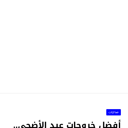
فعاليّات
أفضل خروجات عيد الأضحى..