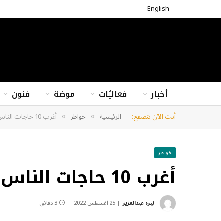
English
أخبار
فعاليّات
موضة
فنون
أنت الآن تتصفح:
الرئيسية
خواطر
أغرب 10 حاجات الناس بتدور عليها على جوجل
»
»
خواطر
أغرب 10 حاجات الناس بتدور عليها على جوجل
نيره عبدالعزيز
25 أغسطس 2022
3 دقائق