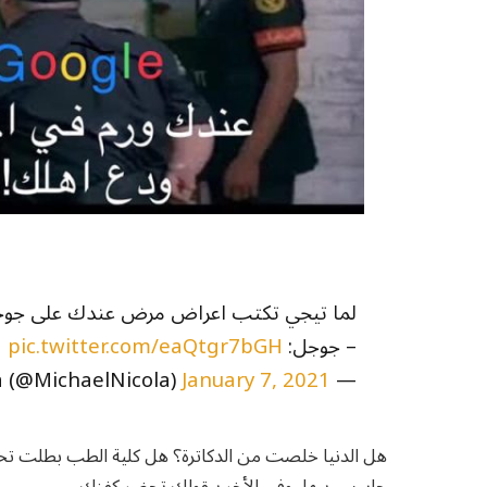
لما تيجي تكتب اعراض مرض عندك على جو
– جوجل:
pic.twitter.com/eaQtgr7bGH
January 7, 2021
— Michael Nicola (@MichaelNicola)
هل الدنيا خلصت من الدكاترة؟ هل كلية الطب بطلت تخر
حاسس بيها، وفي الأخر بيقولك تحضر كفنك.