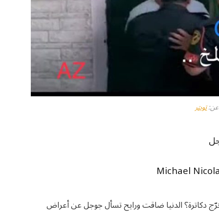
عن:
تويتر
جل
ّج دكاترة؟ الدنيا ضاقت ورايح تسأل جوجل عن أعراض