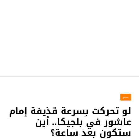
سفر
لو تحركت بسرعة قذيفة إمام
عاشور في بلجيكا.. أين
ستكون بعد ساعة؟