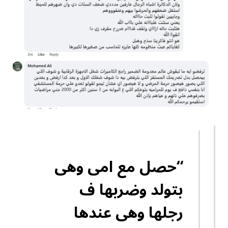
“حصل مع امى وهى
بتولد وضربها ف
رجلها وهى عندها