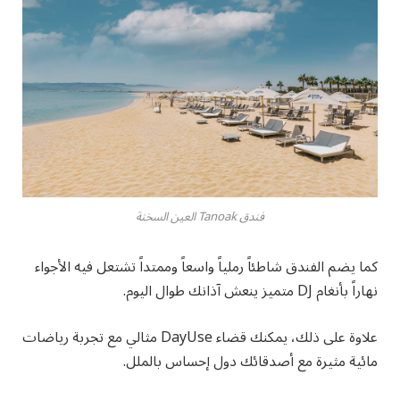
فندق Tanoak العين السخنة
كما يضم الفندق شاطئاً رملياً واسعاً وممتداً تشتعل فيه الأجواء
نهاراً بأنغام DJ متميز ينعش آذانك طوال اليوم.
علاوة على ذلك، يمكنك قضاء DayUse مثالي مع تجربة رياضات
مائية مثيرة مع أصدقائك دول إحساس بالملل.