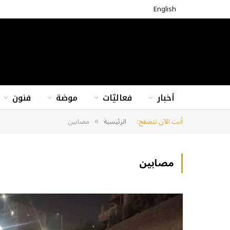
English
أخبار
فعاليّات
موضة
فنون
أنت الآن تتصفح:
الرئيسية
مصابين
»
مصابين