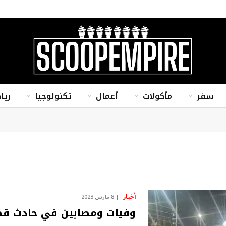
سفر
مأكولات
أعمال
تكنولوجيا
ريا
أخبار
8 مارس 2023
وفيات ومصابين في حادث قطا