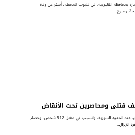
 بمحافظة القليوبية، في قليوب المحطة، أسفر عن وفاة
خلف قتلى ومحاصرين تحت الأنقاض
زلزال قوي ضرب منطقة كبيرة في جنوب شرق تركيا عند الحدود السورية، واتسبب في مقتل 912 شخص، وحصار
ة الزلزال…