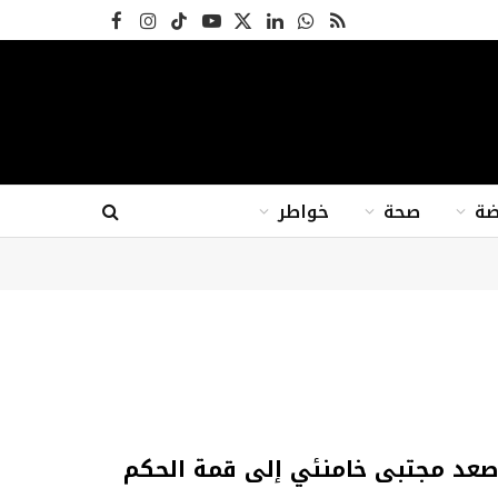
RSS
واتساب
X
لينكدإن
يوتيوب
تيكتوك
الانستغرام
فيسبوك
(Twitter)
ضة
صحة
خواطر
 صعد مجتبى خامنئي إلى قمة الحكم