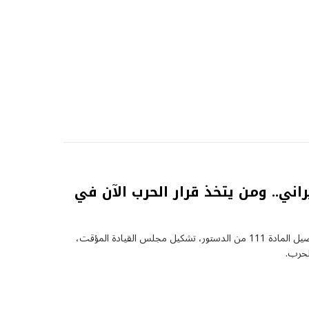
راني.. ومن يتخذ قرار الحرب الآن في
بعد مقتل علي خامنئي، من يحكم إيران الآن؟ تفاصيل المادة 111 من الدستور، تشكيل مجلس القيادة المؤقت،
لحرب.