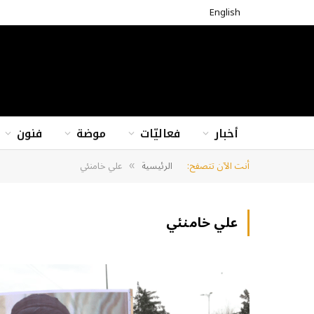
English
أخبار
فعاليّات
موضة
فنون
أنت الآن تتصفح:
الرئيسية
علي خامنئي
»
علي خامنئي