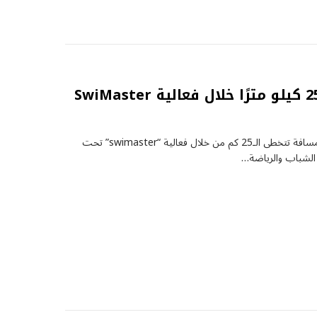
سباح مصري تخطى مسافة 25 كيلو مترًا خلال فعالية SwiMaster
نجح السباح المصري “محمد أيمن” في السباحة لمسافة تتخطى الـ25 كم من خلال فعالية “swimaster” تحت
ة الشباب والرياضة…