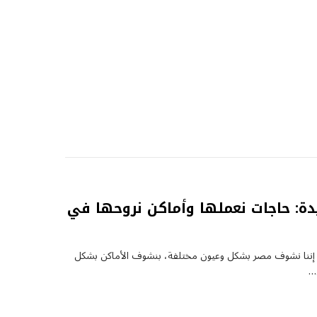
roam Egypt الجديدة: حاجات نعملها وأماكن نروحها في
تعودين مع كل حلقة من حلقات Roam Egypt إننا نشوف مصر بشكل وعيون مختلفة، بنشوف الأماكن بشكل
…