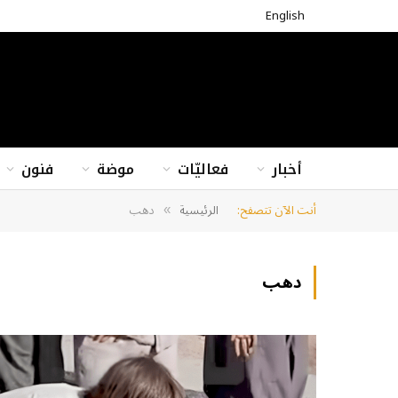
English
أخبار
فعاليّات
موضة
فنون
أنت الآن تتصفح:
الرئيسية
دهب
»
دهب