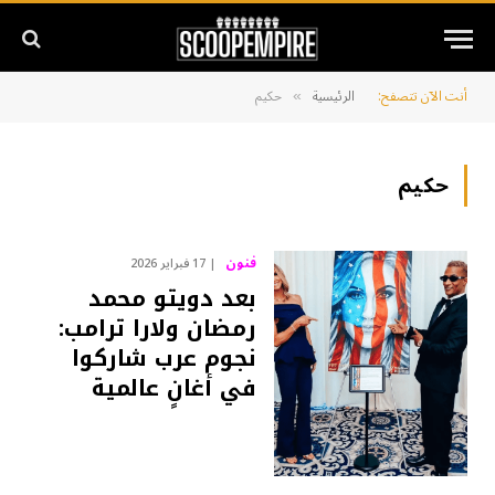
أنت الآن تتصفح:
الرئيسية
حكيم
»
حكيم
فنون
17 فبراير 2026
بعد دويتو محمد
رمضان ولارا ترامب:
نجوم عرب شاركوا
في أغانٍ عالمية