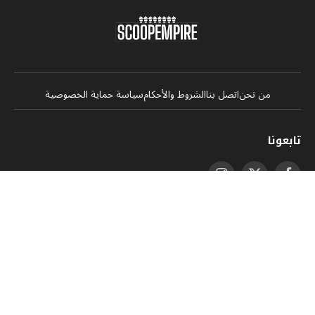
من نحن
اتصل بنا
الشروط والأحكام
سياسة حماية الخصوصية
تابعونا
فيسبوك
X
الانستغرام
(Twitter)
يوتيوب
لينكدإن
واتساب
RSS
تيكتوك
اشترك في نشرتنا اإلخبارية