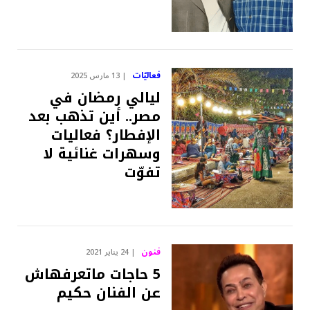
فعاليّات
13 مارس 2025
ليالي رمضان في
مصر.. أين تذهب بعد
الإفطار؟ فعاليات
وسهرات غنائية لا
تفوّت
فنون
24 يناير 2021
5 حاجات ماتعرفهاش
عن الفنان حكيم