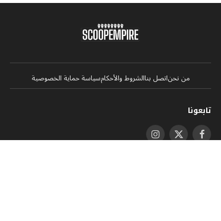
من نحن
اتصل بنا
الشروط والأحكام
سياسة حماية الخصوصية
تابعونا
فيسبوك
X
الانستغرام
(Twitter)
يوتيوب
لينكدإن
واتساب
RSS
تيكتوك
اشترك في نشرتنا اإلخبارية