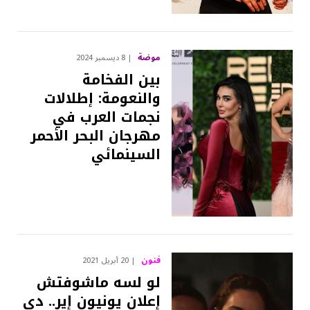
موضة
8 ديسمبر 2024
بين الفخامة
والنعومة: إطلالات
نجمات العرب في
مهرجان البحر الأحمر
السينمائي
فنون
20 أبريل 2021
لو لسه ماشوفتش
إعلان يونيون إير.. دي