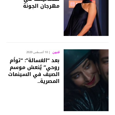
مهرجان الجونة
فنون
10 أغسطس 2020
بعد “الغسالة”: “توأم
روحي” يُنعش موسم
الصيف في السينمات
المصرية..