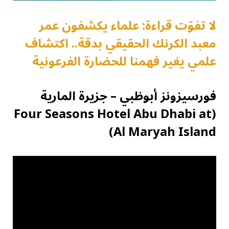
لا تفوّت قراءة: علماء يكشفون عمر
معبد الكرنك الحقيقي بدقة.. اكتشاف
علمي يغير فهمنا للحضارة الفرعونية
فورسيزونز أبوظبي – جزيرة المارية
(Four Seasons Hotel Abu Dhabi at
Al Maryah Island)