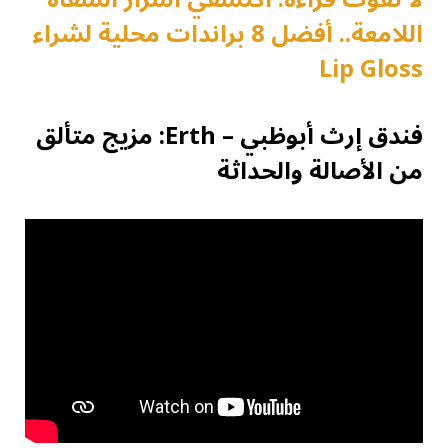
اللامعة.. أفضل 8 براندات محلية لشراء
Lip Gloss
فندق إرث أبوظبي –
Erth
: مزيج متألق
من الأصالة والحداثة