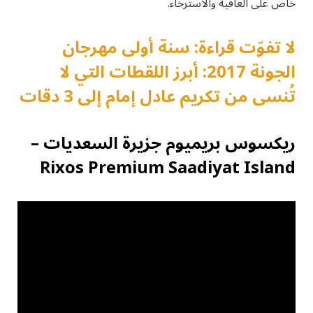
خاص على العافية والاسترخاء.
لا تفوّت قراءة: سنة أولى مهرجان
الجونة 2017: أبرز اللقطات التي لا
تُنسى من تكريم عادل إمام إلى 3 دقات
ريكسوس بريميوم جزيرة السعديات –
Rixos Premium Saadiyat Island