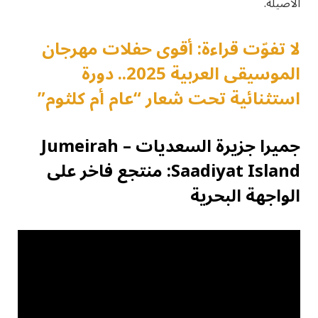
الأصيلة.
لا تفوّت قراءة: أقوى حفلات مهرجان
الموسيقى العربية 2025.. دورة
استثنائية تحت شعار “عام أم كلثوم”
جميرا جزيرة السعديات – Jumeirah
Saadiyat Island
: منتجع فاخر على
الواجهة البحرية