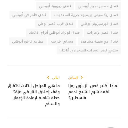
فندق خمس نجوم أبوظبي
فندق روزوود أبوظبي
فندق ريكسوس بريميوم جزيرة السعديات
فندق فاخر في أبوظبي
فندق فورسيزونز أبوظبي
فندق قرب قصر الوطن
فندق قصر الإمارات
فندق كونراد أبوظبي أبراج الاتحاد
فندق مع منصة مشاهدة
مسابح خارجية
مطاعم فاخرة أبوظبي
منتجع قصر السراب الصحراوي أنانتارا
السابق
التالي
لماذا اختير غصن الزيتون رمزا
ما هي المراحل الثلاث لاتفاق
لقمة شرم الشيخ لدعم
وقف إطلاق النار في غزة؟
فلسطين؟
خطة شاملة لإعادة الإعمار
والسلام