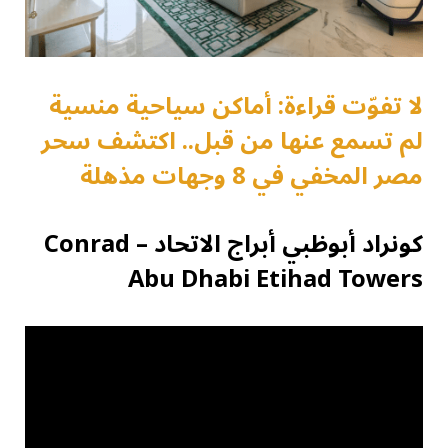
لا تفوّت قراءة: أماكن سياحية منسية
لم تسمع عنها من قبل.. اكتشف سحر
مصر المخفي في 8 وجهات مذهلة
كونراد أبوظبي أبراج الاتحاد – Conrad
Abu Dhabi Etihad Towers