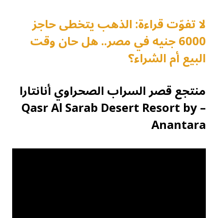
لا تفوّت قراءة: الذهب يتخطى حاجز
6000 جنيه في مصر.. هل حان وقت
البيع أم الشراء؟
منتجع قصر السراب الصحراوي أنانتارا
– Qasr Al Sarab Desert Resort by
Anantara