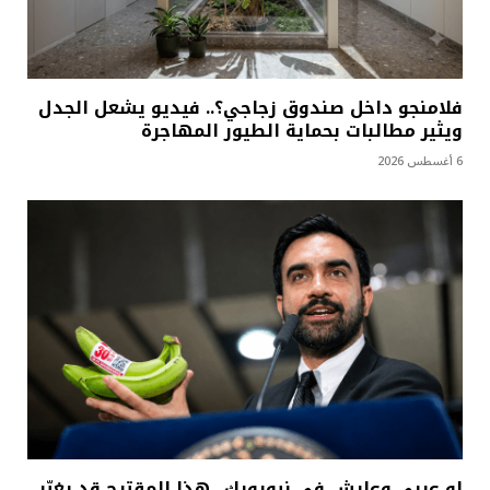
فلامنجو داخل صندوق زجاجي؟.. فيديو يشعل الجدل
ويثير مطالبات بحماية الطيور المهاجرة
6 أغسطس 2026
لو عربي وعايش في نيويورك.. هذا المقترح قد يغيّر