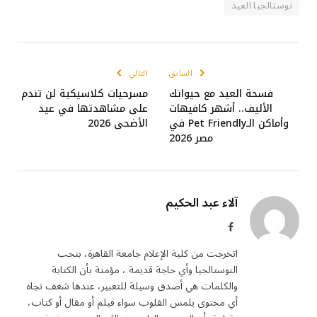
نوستالجيا العيد
السابق
التالي
فسحة العيد مع حيوانك
مسرحيات كلاسيكية لن تندم
الأليف.. أشهر كافيهات
على مشاهدتها في عيد
وأماكن الـPet Friendly في
الأضحى 2026
مصر 2026
آلاء عبد الحكيم
فيسبوك
اتخرجت من كلية الإعلام جامعة القاهرة، بتحب
النوستالجيا وأي حاجة قديمة ، مؤمنة بأن الكتابة
والكلمات هي أصدق وسيلة للتعبير، عندها شغف تجاه
أي محتوى يلمس القلوب سواء فيلم أو مقال أو كتاب،