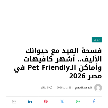
خواطر
فسحة العيد مع حيوانك
الأليف.. أشهر كافيهات
وأماكن الـPet Friendly في
مصر 2026
آلاء عبد الحكيم
29 مايو 2026
5 دقائق