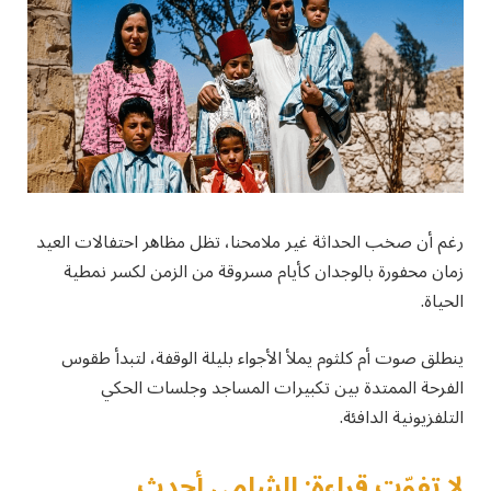
رغم أن صخب الحداثة غير ملامحنا، تظل مظاهر احتفالات العيد
زمان محفورة بالوجدان كأيام مسروقة من الزمن لكسر نمطية
الحياة.
ينطلق صوت أم كلثوم يملأ الأجواء بليلة الوقفة، لتبدأ طقوس
الفرحة الممتدة بين تكبيرات المساجد وجلسات الحكي
التلفزيونية الدافئة.
لا تفوّت قراءة: الشامي أحدث