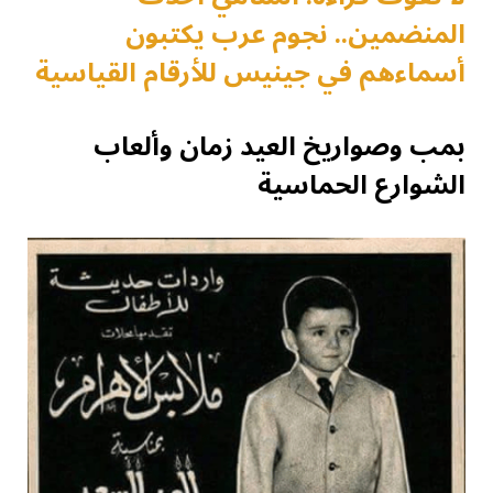
المنضمين.. نجوم عرب يكتبون
أسماءهم في جينيس للأرقام القياسية
بمب وصواريخ العيد زمان وألعاب
الشوارع الحماسية