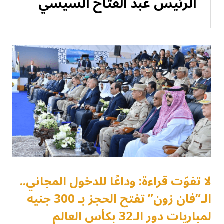
الرئيس عبد الفتاح السيسي
لا تفوّت قراءة: وداعًا للدخول المجاني..
الـ”فان زون” تفتح الحجز بـ 300 جنيه
لمباريات دور الـ32 بكأس العالم