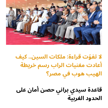
لا تفوّت قراءة: ملكات السين.. كيف
أعادت مغنيات الراب رسم خريطة
الهيب هوب في مصر؟
قاعدة سيدي براني حصن أمان على
الحدود الغربية