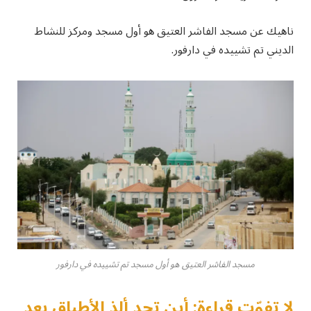
ناهيك عن مسجد الفاشر العتيق هو أول مسجد ومركز للنشاط
الديني تم تشييده في دارفور.
مسجد الفاشر العتيق هو أول مسجد تم تشييده في دارفور
لا تفوّت قراءة: أين تجد ألذ الأطباق بعد