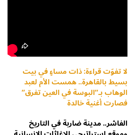
لا تفوّت قراءة: ذات مساءٍ في بيت
بسيط بالقاهرة.. همست الأم لعبد
الوهاب بـ”البوسة في العين تفرق”
فصارت أغنية خالدة
الفاشر.. مدينة ضاربة في التاريخ
وموقع استراتيجي للإغاثات الإنسانية