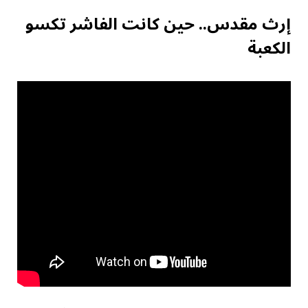
إرث مقدس.. حين كانت الفاشر تكسو
الكعبة