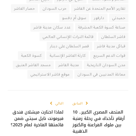
تقارير الأمم المتحدة عن الفاشر
حرب السودان
حصار الفاشر
حميدتي
دارفور
سوق أم دفسو
صناعة كسوة الكعبة المشرفة
عدد سكان مدينة فاشر
فاشر السلطان
قائمة التراث الإنساني العالمي
قبائل مدينة فاشر
قصر السلطان علي دينار
قوات الدعم السريع
كارثة الفاشر الإنسانية
كسوة الكعبة
مدن السودان التاريخية
مدينة الفاشر
مسجد الفاشر العتيق
معاناة المدنيين في السودان
موقع فاشر الاستراتيجي
السابق
التالي
المتحف المصري الكبير.. 10
لماذا اختارت ميشلان فندق
أرقام تأخذك في رحلة زمنية
فيرمونت نايل سيتي ضمن
بين ملوك الفراعنة والكنوز
قائمتها الفاخرة لعام 2025؟
الذهبية