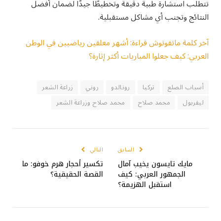
تتطلب استشارة طبية دقيقة وتخطيطًا جيدًا لضمان أفضل
النتائج وتجنب أي مشاكل مستقبلية.
آخر كلمة ماتفوتوش قراءة: أشهر معلقين رياضيين في الوطن
العربي: كيف جعلوا المباريات أكثر إثارة؟
أسباب الصلع
تركيا
رونالدو
روني
زراعة الشعر
ليفربول
محمد صلاح
محمد صلاح وزراعة الشعر
السابق
التالي
مايك تايسون يخيب آمال
تكسير أحجار هرم خوفو: ما
الجمهور العربي: كيف
القصة الحقيقية؟
استقبل الهزيمة؟