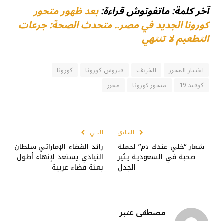
آخر كلمة: ماتفوتوش قراءة:
بعد ظهور متحور
كورونا الجديد في مصر.. متحدث الصحة: جرعات
التطعيم لا تنتهي
اختيار المحرر
الخريف
فيروس كورونا
كورونا
كوفيد 19
متحور كورونا
محرر
السابق
التالي
شعار “خلي عندك دم” لحملة
رائد الفضاء الإماراتي سلطان
صحية في السعودية يثير
النيادي يستعد لإنهاء أطول
الجدل
بعثة فضاء عربية
مصطفى عنبر